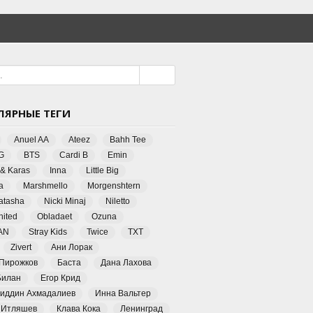
ЛЯРНЫЕ ТЕГИ
Anuel AA
Ateez
Bahh Tee
G
BTS
Cardi B
Emin
 & Karas
Inna
Little Big
a
Marshmello
Morgenshtern
Natasha
Nicki Minaj
Niletto
ited
Obladaet
Ozuna
AN
Stray Kids
Twice
TXT
Zivert
Ани Лорак
 Пирожков
Баста
Дана Лахова
Билан
Егор Крид
иддин Ахмадалиев
Инна Вальтер
 Итляшев
Клава Кока
Ленинград