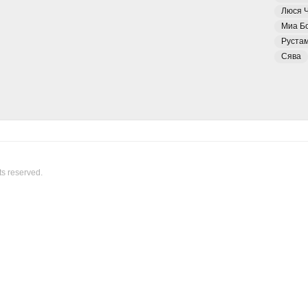
Люся 
Миа Б
Руста
Сява
ts reserved.