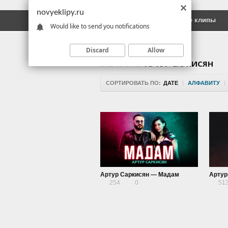
novyeklipy.ru
Новые клипы
Русские клипы
Would like to send you notifications
Discard
Allow
ВСЕ КЛИПЫ
АРТУР САРКИСЯН
СОРТИРОВАТЬ ПО:
ДАТЕ
|
АЛФАВИТУ
|
Артур Саркисян — Мадам
Артур
254
0
51