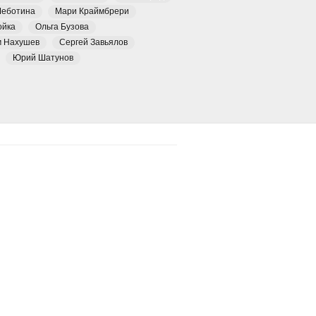
Чеботина
Мари Краймбрери
ойка
Ольга Бузова
м Нахушев
Сергей Завьялов
Юрий Шатунов