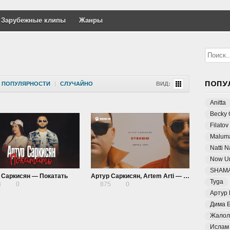
Зарубежные клипы
Жанры
ПОПУ
ПОПУЛЯРНОСТИ
|
СЛУЧАЙНО
ВИД:
Anitta
Becky 
Filatov
Malum
Natti 
Now Un
SHAM
 Саркисян — Покатать
Артур Саркисян, Artem Arti — Отвоюю
Tyga
3
0
875
0
Артур
Дима 
Жалол
Ислам