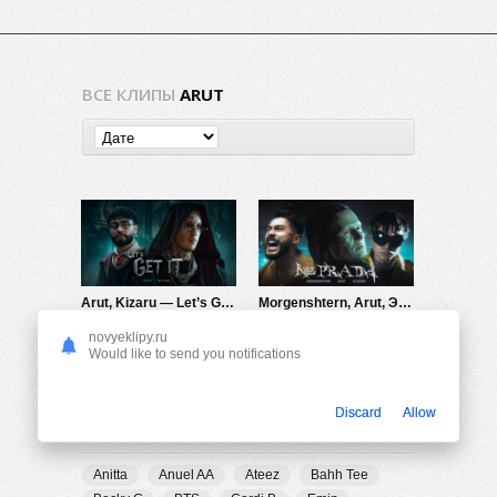
ВСЕ КЛИПЫ
ARUT
Arut, Kizaru — Let’s Get It
Morgenshtern, Arut, Элджей — Ne Prada
727
0
744
0
novyeklipy.ru
Would like to send you notifications
Discard
Allow
ПОПУЛЯРНЫЕ ТЕГИ
Anitta
Anuel AA
Ateez
Bahh Tee