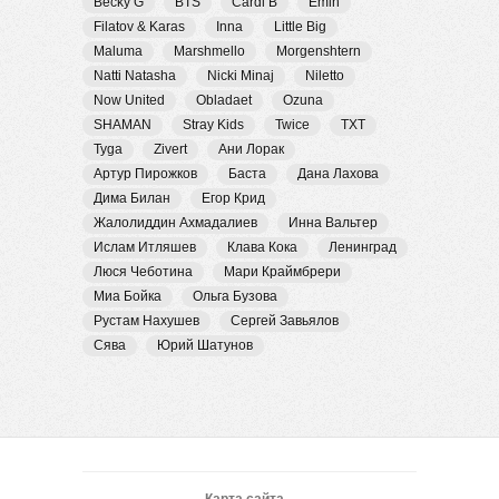
Becky G
BTS
Cardi B
Emin
Filatov & Karas
Inna
Little Big
Maluma
Marshmello
Morgenshtern
Natti Natasha
Nicki Minaj
Niletto
Now United
Obladaet
Ozuna
SHAMAN
Stray Kids
Twice
TXT
Tyga
Zivert
Ани Лорак
Артур Пирожков
Баста
Дана Лахова
Дима Билан
Егор Крид
Жалолиддин Ахмадалиев
Инна Вальтер
Ислам Итляшев
Клава Кока
Ленинград
Люся Чеботина
Мари Краймбрери
Миа Бойка
Ольга Бузова
Рустам Нахушев
Сергей Завьялов
Сява
Юрий Шатунов