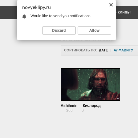
novyeklipy.ru
Новые клипы
Русские клипы
Would like to send you notifications
Discard
Allow
ВСЕ КЛИПЫ
ASHIHMIN
СОРТИРОВАТЬ ПО:
ДАТЕ
|
АЛФАВИТУ
|
Ashihmin — Кислород
366
0