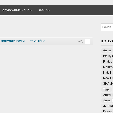
Зарубежные клипы
Жанры
ПОПУ
ПОПУЛЯРНОСТИ
|
СЛУЧАЙНО
ВИД:
Anitta
Becky 
Filatov
Malum
Natti 
Now Un
SHAM
Tyga
Артур
Дима 
Жалол
Ислам