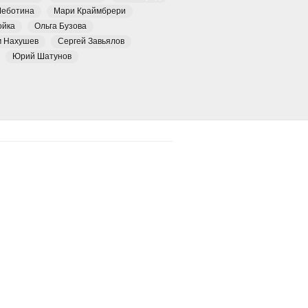
Чеботина
Мари Краймбрери
ойка
Ольга Бузова
м Нахушев
Сергей Завьялов
Юрий Шатунов