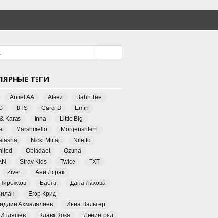
ЛЯРНЫЕ ТЕГИ
Anuel AA
Ateez
Bahh Tee
G
BTS
Cardi B
Emin
 & Karas
Inna
Little Big
a
Marshmello
Morgenshtern
Natasha
Nicki Minaj
Niletto
ited
Obladaet
Ozuna
AN
Stray Kids
Twice
TXT
Zivert
Ани Лорак
 Пирожков
Баста
Дана Лахова
Билан
Егор Крид
иддин Ахмадалиев
Инна Вальтер
 Итляшев
Клава Кока
Ленинград