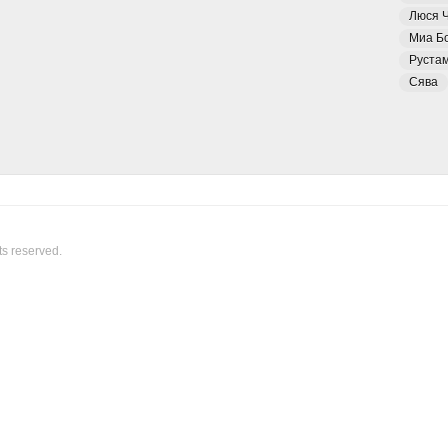
Люся 
Миа Б
Руста
Сява
ts reserved.