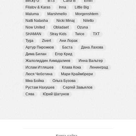
Becky G
BTS
Cardi B
Emin
Filatov & Karas
Inna
Little Big
Maluma
Marshmello
Morgenshtern
Natti Natasha
Nicki Minaj
Niletto
Now United
Obladaet
Ozuna
SHAMAN
Stray Kids
Twice
TXT
Tyga
Zivert
Ани Лорак
Артур Пирожков
Баста
Дана Лахова
Дима Билан
Егор Крид
Жалолиддин Ахмадалиев
Инна Вальтер
Ислам Итляшев
Клава Кока
Ленинград
Люся Чеботина
Мари Краймбрери
Миа Бойка
Ольга Бузова
Рустам Нахушев
Сергей Завьялов
Сява
Юрий Шатунов