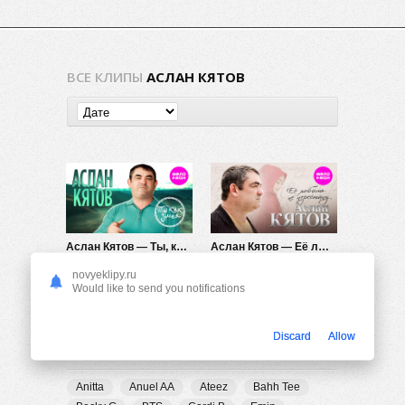
ВСЕ КЛИПЫ
АСЛАН КЯТОВ
Аслан Кятов — Ты, как змея
Аслан Кятов — Её любить не перестану
464
0
203
0
novyeklipy.ru
Would like to send you notifications
Discard
Allow
ПОПУЛЯРНЫЕ ТЕГИ
Anitta
Anuel AA
Ateez
Bahh Tee