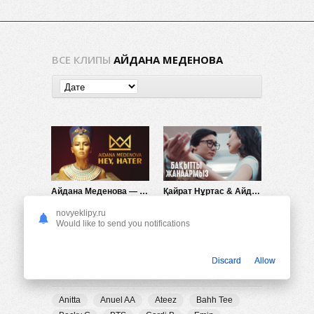
ВСЕ КЛИПЫ
АЙДАНА МЕДЕНОВА
Айдана Меденова — Hey, hater
Қайрат Нұртас & Айдана Меденова — Бақытты жандармыз
1.35K
0
1.36K
0
novyeklipy.ru
Would like to send you notifications
Discard
Allow
ПОПУЛЯРНЫЕ ТЕГИ
Anitta
Anuel AA
Ateez
Bahh Tee