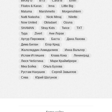
Becky G
BTS
Cardi B
Emin
Filatov & Karas
Inna
Little Big
Maluma
Marshmello
Morgenshtern
Natti Natasha
Nicki Minaj
Niletto
Now United
Obladaet
Ozuna
SHAMAN
Stray Kids
Twice
TXT
Tyga
Zivert
Ани Лорак
Артур Пирожков
Баста
Дана Лахова
Дима Билан
Егор Крид
Жалолиддин Ахмадалиев
Инна Вальтер
Ислам Итляшев
Клава Кока
Ленинград
Люся Чеботина
Мари Краймбрери
Миа Бойка
Ольга Бузова
Рустам Нахушев
Сергей Завьялов
Сява
Юрий Шатунов