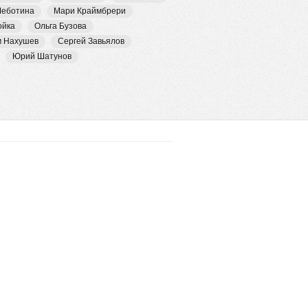
Чеботина
Мари Краймбрери
ойка
Ольга Бузова
м Нахушев
Сергей Завьялов
Юрий Шатунов