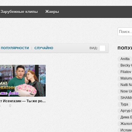
Зарубежные клипы
Жанры
ПОПУ
ПОПУЛЯРНОСТИ
|
СЛУЧАЙНО
ВИД:
Anitta
Becky 
Filatov
Malum
Natti 
Now Un
SHAM
Азамат Исенгазин — Ты же роза
Tyga
5
0
Артур
Дима 
Жалол
Ислам