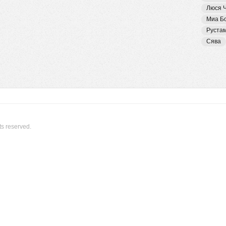
Люся 
Миа Б
Руста
Сява
ts reserved.