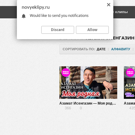
novyeklipy.ru
Новые клипы
Русские клипы
Would like to send you notifications
Discard
Allow
ВСЕ КЛИПЫ
АЗАМАТ ИСЕНГАЗИН
СОРТИРОВАТЬ ПО:
ДАТЕ
|
АЛФАВИТУ
|
Азамат Исенгазин — Моя родная
366
0
43