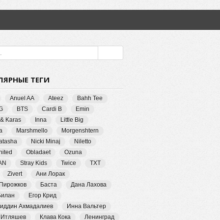
ЛЯРНЫЕ ТЕГИ
Anuel AA
Ateez
Bahh Tee
G
BTS
Cardi B
Emin
 & Karas
Inna
Little Big
a
Marshmello
Morgenshtern
Natasha
Nicki Minaj
Niletto
ited
Obladaet
Ozuna
AN
Stray Kids
Twice
TXT
Zivert
Ани Лорак
 Пирожков
Баста
Дана Лахова
Билан
Егор Крид
иддин Ахмадалиев
Инна Вальтер
 Итляшев
Клава Кока
Ленинград