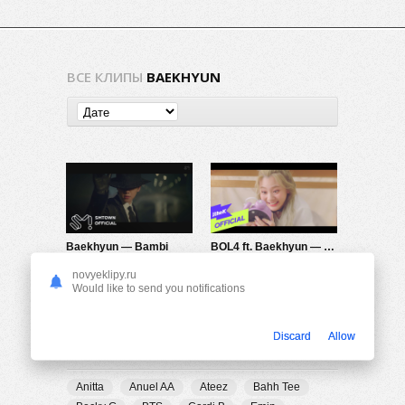
ВСЕ КЛИПЫ
BAEKHYUN
Baekhyun — Bambi
BOL4 ft. Baekhyun — Leo
982
0
602
0
novyeklipy.ru
Would like to send you notifications
Discard
Allow
ПОПУЛЯРНЫЕ ТЕГИ
Anitta
Anuel AA
Ateez
Bahh Tee