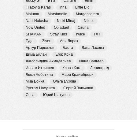
Becky G
BTS
Cardi B
Emin
Filatov & Karas
Inna
Little Big
Maluma
Marshmello
Morgenshtern
Natti Natasha
Nicki Minaj
Niletto
Now United
Obladaet
Ozuna
SHAMAN
Stray Kids
Twice
TXT
Tyga
Zivert
Ани Лорак
Артур Пирожков
Баста
Дана Лахова
Дима Билан
Егор Крид
Жалолиддин Ахмадалиев
Инна Вальтер
Ислам Итляшев
Клава Кока
Ленинград
Люся Чеботина
Мари Краймбрери
Миа Бойка
Ольга Бузова
Рустам Нахушев
Сергей Завьялов
Сява
Юрий Шатунов