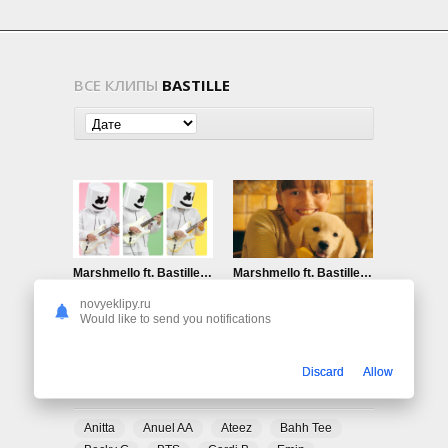
ВСЕ КЛИПЫ
BASTILLE
Marshmello ft. Bastille — Happier (Alternate Video)
Marshmello ft. Bastille — Happier
814
0
1.17K
0
novyeklipy.ru
Would like to send you notifications
Discard
Allow
ПОПУЛЯРНЫЕ ТЕГИ
Anitta
Anuel AA
Ateez
Bahh Tee