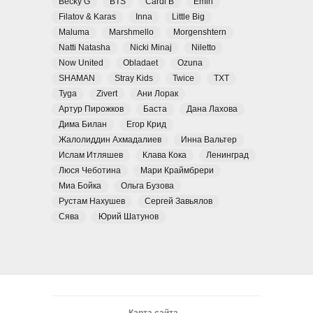
Becky G
BTS
Cardi B
Emin
Filatov & Karas
Inna
Little Big
Maluma
Marshmello
Morgenshtern
Natti Natasha
Nicki Minaj
Niletto
Now United
Obladaet
Ozuna
SHAMAN
Stray Kids
Twice
TXT
Tyga
Zivert
Ани Лорак
Артур Пирожков
Баста
Дана Лахова
Дима Билан
Егор Крид
Жалолиддин Ахмадалиев
Инна Вальтер
Ислам Итляшев
Клава Кока
Ленинград
Люся Чеботина
Мари Краймбрери
Миа Бойка
Ольга Бузова
Рустам Нахушев
Сергей Завьялов
Сява
Юрий Шатунов