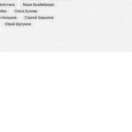
Чеботина
Мари Краймбрери
ойка
Ольга Бузова
м Нахушев
Сергей Завьялов
Юрий Шатунов