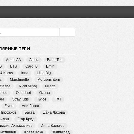
ЛЯРНЫЕ ТЕГИ
Anuel AA
Ateez
Bahh Tee
G
BTS
Cardi B
Emin
 & Karas
Inna
Little Big
a
Marshmello
Morgenshtern
Natasha
Nicki Minaj
Niletto
ited
Obladaet
Ozuna
AN
Stray Kids
Twice
TXT
Zivert
Ани Лорак
 Пирожков
Баста
Дана Лахова
Билан
Егор Крид
иддин Ахмадалиев
Инна Вальтер
 Итляшев
Клава Кока
Ленинград