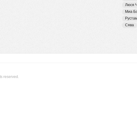
Люся 
Миа Б
Руста
Сява
ts reserved.