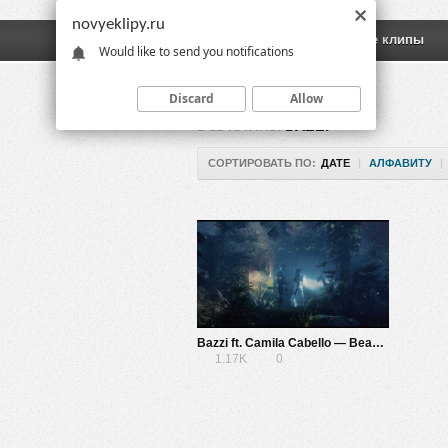
novyeklipy.ru
Новые клипы
Русские клипы
Would like to send you notifications
Discard
Allow
ВСЕ КЛИПЫ
BAZZI
СОРТИРОВАТЬ ПО:
ДАТЕ
|
АЛФАВИТУ
|
Bazzi ft. Camila Cabello — Beautiful
1.17K
0