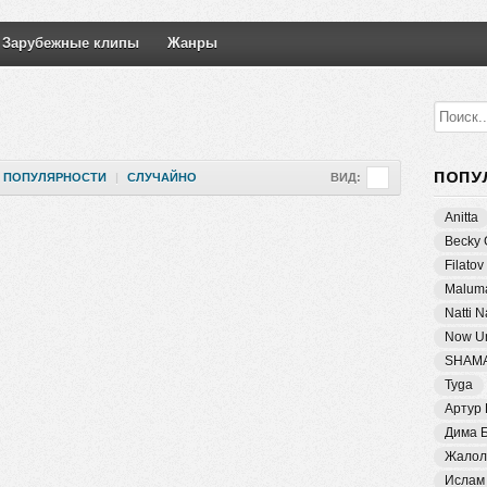
Зарубежные клипы
Жанры
ПОПУ
ПОПУЛЯРНОСТИ
|
СЛУЧАЙНО
ВИД:
Anitta
Becky 
Filatov
Malum
Natti 
Now Un
SHAM
Tyga
Артур
Дима 
Жалол
Ислам