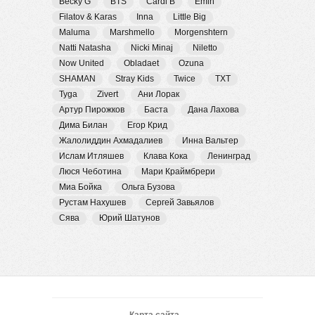
Becky G
BTS
Cardi B
Emin
Filatov & Karas
Inna
Little Big
Maluma
Marshmello
Morgenshtern
Natti Natasha
Nicki Minaj
Niletto
Now United
Obladaet
Ozuna
SHAMAN
Stray Kids
Twice
TXT
Tyga
Zivert
Ани Лорак
Артур Пирожков
Баста
Дана Лахова
Дима Билан
Егор Крид
Жалолиддин Ахмадалиев
Инна Вальтер
Ислам Итляшев
Клава Кока
Ленинград
Люся Чеботина
Мари Краймбрери
Миа Бойка
Ольга Бузова
Рустам Нахушев
Сергей Завьялов
Сява
Юрий Шатунов