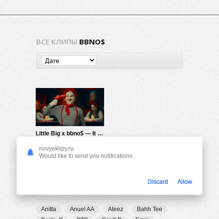
ВСЕ КЛИПЫ
BBNO$
Little Big x bbno$ — It Happens
656
0
novyeklipy.ru
Would like to send you notifications
Discard
Allow
ПОПУЛЯРНЫЕ ТЕГИ
Anitta
Anuel AA
Ateez
Bahh Tee