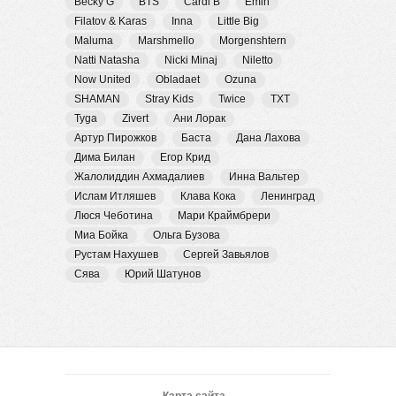
Becky G
BTS
Cardi B
Emin
Filatov & Karas
Inna
Little Big
Maluma
Marshmello
Morgenshtern
Natti Natasha
Nicki Minaj
Niletto
Now United
Obladaet
Ozuna
SHAMAN
Stray Kids
Twice
TXT
Tyga
Zivert
Ани Лорак
Артур Пирожков
Баста
Дана Лахова
Дима Билан
Егор Крид
Жалолиддин Ахмадалиев
Инна Вальтер
Ислам Итляшев
Клава Кока
Ленинград
Люся Чеботина
Мари Краймбрери
Миа Бойка
Ольга Бузова
Рустам Нахушев
Сергей Завьялов
Сява
Юрий Шатунов