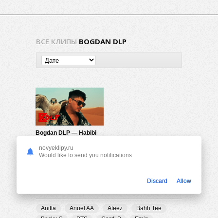
ВСЕ КЛИПЫ
BOGDAN DLP
Bogdan DLP — Habibi
300
0
novyeklipy.ru
Would like to send you notifications
Discard
Allow
ПОПУЛЯРНЫЕ ТЕГИ
Anitta
Anuel AA
Ateez
Bahh Tee