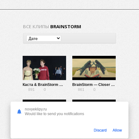
ВСЕ КЛИПЫ
BRAINSTORM
Каста & BrainStorm — Про секс
BrainStorm — Closer To You
891
0
861
0
novyeklipy.ru
Would like to send you notifications
BrainStorm — Контакты
BrainStorm — Nothing Lasts Forever
Discard
Allow
3.05K
0
819
0