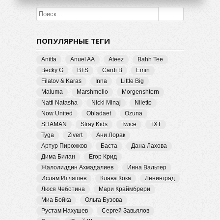
ПОПУЛЯРНЫЕ ТЕГИ
Anitta
Anuel AA
Ateez
Bahh Tee
Becky G
BTS
Cardi B
Emin
Filatov & Karas
Inna
Little Big
Maluma
Marshmello
Morgenshtern
Natti Natasha
Nicki Minaj
Niletto
Now United
Obladaet
Ozuna
SHAMAN
Stray Kids
Twice
TXT
Tyga
Zivert
Ани Лорак
Артур Пирожков
Баста
Дана Лахова
Дима Билан
Егор Крид
Жалолиддин Ахмадалиев
Инна Вальтер
Ислам Итляшев
Клава Кока
Ленинград
Люся Чеботина
Мари Краймбрери
Миа Бойка
Ольга Бузова
Рустам Нахушев
Сергей Завьялов