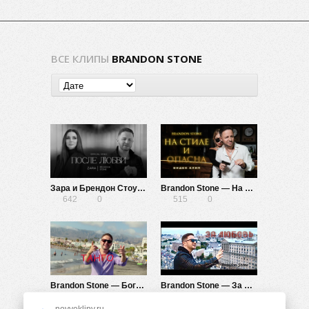
ВСЕ КЛИПЫ
BRANDON STONE
Зара и Брендон Стоун — После любви
Brandon Stone — На стиле и опасна
642
0
515
0
Brandon Stone — Богиня в красном
Brandon Stone — За любовь
489
0
468
0
novyeklipy.ru