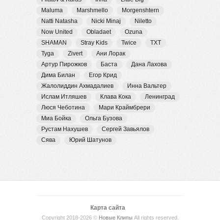
Maluma
Marshmello
Morgenshtern
Natti Natasha
Nicki Minaj
Niletto
Now United
Obladaet
Ozuna
SHAMAN
Stray Kids
Twice
TXT
Tyga
Zivert
Ани Лорак
Артур Пирожков
Баста
Дана Лахова
Дима Билан
Егор Крид
Жалолиддин Ахмадалиев
Инна Вальтер
Ислам Итляшев
Клава Кока
Ленинград
Люся Чеботина
Мари Краймбрери
Миа Бойка
Ольга Бузова
Рустам Нахушев
Сергей Завьялов
Сява
Юрий Шатунов
Карта сайта
Copyright 2018-2026 ©
Новые Клипы
All rights reserved.