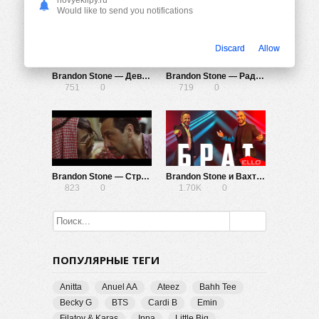
Would like to send you notifications
Discard
Allow
Brandon Stone — Девочка смартфон
Brandon Stone — Радиостанции
751
0
719
0
Brandon Stone — Строптивая
Brandon Stone и Вахтанг — Брат
823
0
1.70K
0
ПОПУЛЯРНЫЕ ТЕГИ
Anitta
Anuel AA
Ateez
Bahh Tee
Becky G
BTS
Cardi B
Emin
Filatov & Karas
Inna
Little Big