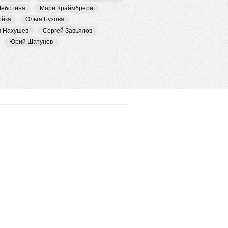
Чеботина
Мари Краймбрери
ойка
Ольга Бузова
м Нахушев
Сергей Завьялов
Юрий Шатунов