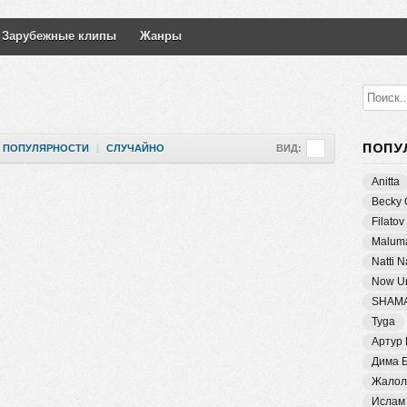
Зарубежные клипы
Жанры
ПОПУ
ПОПУЛЯРНОСТИ
|
СЛУЧАЙНО
ВИД:
Anitta
Becky 
Filatov
Malum
Natti 
Now Un
SHAM
Tyga
Артур
Дима 
Жалол
Ислам