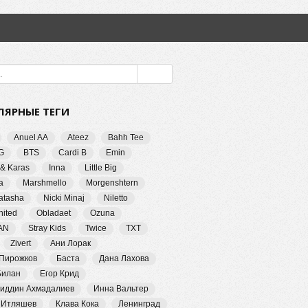
ЛЯРНЫЕ ТЕГИ
Anuel AA
Ateez
Bahh Tee
G
BTS
Cardi B
Emin
 & Karas
Inna
Little Big
a
Marshmello
Morgenshtern
Natasha
Nicki Minaj
Niletto
ited
Obladaet
Ozuna
AN
Stray Kids
Twice
TXT
Zivert
Ани Лорак
 Пирожков
Баста
Дана Лахова
Билан
Егор Крид
иддин Ахмадалиев
Инна Вальтер
 Итляшев
Клава Кока
Ленинград