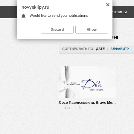
novyeklipy.ru
Новые клипы
Русские клипы
Would like to send you notifications
Discard
Allow
ВСЕ КЛИПЫ
BRAVO METEHI
СОРТИРОВАТЬ ПО:
ДАТЕ
|
АЛФАВИТУ
|
Сосо Павлиашвили, Bravo Metehi — Два
282
0