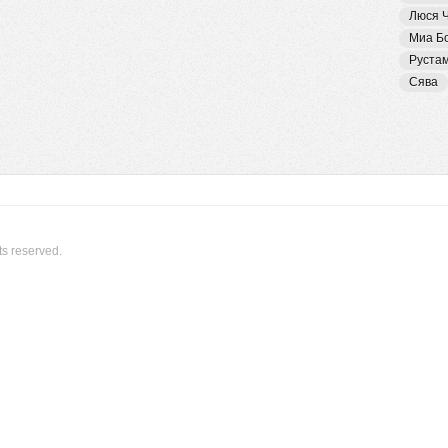
Люся 
Миа Б
Руста
Сява
ts reserved.