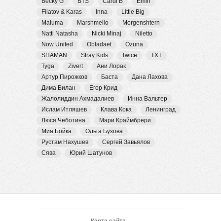
Becky G
BTS
Cardi B
Emin
Filatov & Karas
Inna
Little Big
Maluma
Marshmello
Morgenshtern
Natti Natasha
Nicki Minaj
Niletto
Now United
Obladaet
Ozuna
SHAMAN
Stray Kids
Twice
TXT
Tyga
Zivert
Ани Лорак
Артур Пирожков
Баста
Дана Лахова
Дима Билан
Егор Крид
Жалолиддин Ахмадалиев
Инна Вальтер
Ислам Итляшев
Клава Кока
Ленинград
Люся Чеботина
Мари Краймбрери
Миа Бойка
Ольга Бузова
Рустам Нахушев
Сергей Завьялов
Сява
Юрий Шатунов