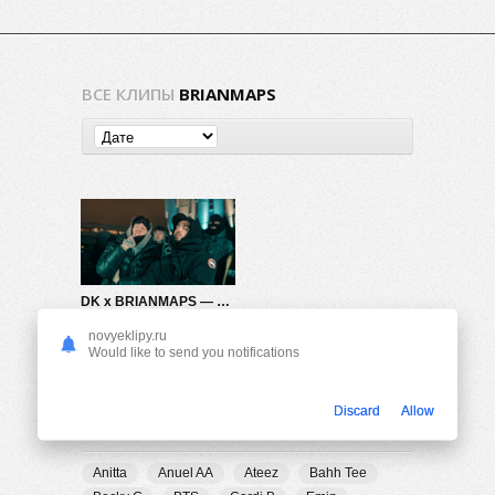
ВСЕ КЛИПЫ
BRIANMAPS
DK x BRIANMAPS — Не сей любовь
538
0
novyeklipy.ru
Would like to send you notifications
Discard
Allow
ПОПУЛЯРНЫЕ ТЕГИ
Anitta
Anuel AA
Ateez
Bahh Tee