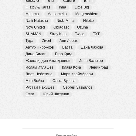
Becky G
BTS
Cardi B
Emin
Filatov & Karas
Inna
Little Big
Maluma
Marshmello
Morgenshtern
Natti Natasha
Nicki Minaj
Niletto
Now United
Obladaet
Ozuna
SHAMAN
Stray Kids
Twice
TXT
Tyga
Zivert
Ани Лорак
Артур Пирожков
Баста
Дана Лахова
Дима Билан
Егор Крид
Жалолиддин Ахмадалиев
Инна Вальтер
Ислам Итляшев
Клава Кока
Ленинград
Люся Чеботина
Мари Краймбрери
Миа Бойка
Ольга Бузова
Рустам Нахушев
Сергей Завьялов
Сява
Юрий Шатунов