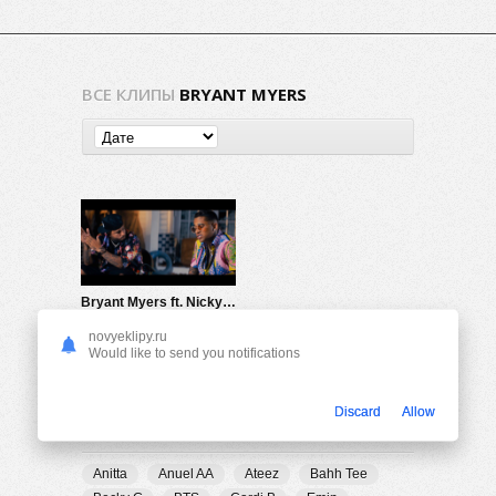
ВСЕ КЛИПЫ
BRYANT MYERS
Bryant Myers ft. Nicky Jam — Tanta Falta Remix
702
0
novyeklipy.ru
Would like to send you notifications
Discard
Allow
ПОПУЛЯРНЫЕ ТЕГИ
Anitta
Anuel AA
Ateez
Bahh Tee