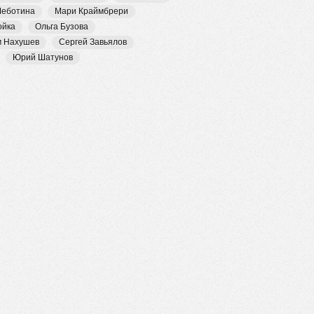
Чеботина
Мари Краймбрери
ойка
Ольга Бузова
м Нахушев
Сергей Завьялов
Юрий Шатунов