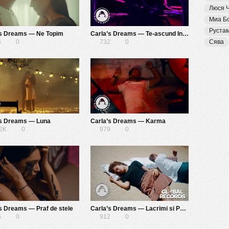
Люся 
Миа Б
Руста
’s Dreams — Ne Topim
Carla’s Dreams — Te-ascund In Vise
6
0
732
0
Сява
’s Dreams — Luna
Carla’s Dreams — Karma
12K
0
979
0
s Dreams — Praf de stele
Carla’s Dreams — Lacrimi si Pumni in Pereti
6
0
912
0