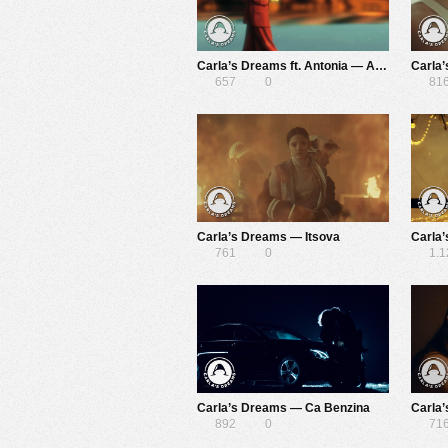
Carla’s Dreams ft. Antonia — Anxietate
Carla
657
0
81
Carla’s Dreams — Itsova
Carla
761
0
1.
Carla’s Dreams — Ca Benzina
Carla’
892
0
71