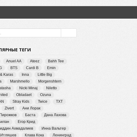
ЛЯРНЫЕ ТЕГИ
Anuel AA
Ateez
Bahh Tee
G
BTS
Cardi B
Emin
 & Karas
Inna
Little Big
a
Marshmello
Morgenshtern
Natasha
Nicki Minaj
Niletto
ited
Obladaet
Ozuna
AN
Stray Kids
Twice
TXT
Zivert
Ани Лорак
 Пирожков
Баста
Дана Лахова
Билан
Егор Крид
иддин Ахмадалиев
Инна Вальтер
 Итляшев
Клава Кока
Ленинград