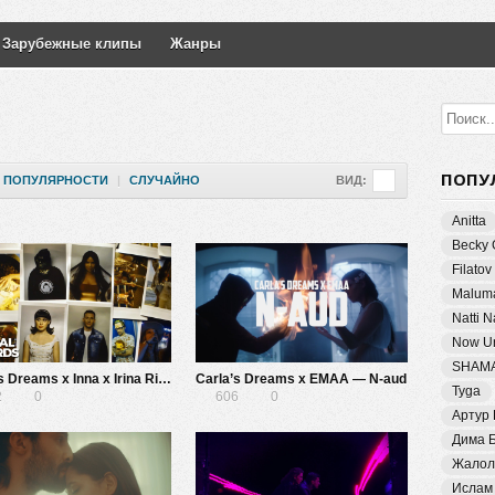
Зарубежные клипы
Жанры
ПОПУ
ПОПУЛЯРНОСТИ
|
СЛУЧАЙНО
ВИД:
Anitta
Becky 
Filatov
Malum
Natti 
Now Un
SHAM
Carla’s Dreams x Inna x Irina Rimes x The Motans — Aici
Carla’s Dreams x EMAA — N-aud
Tyga
2
0
606
0
Артур
Дима 
Жалол
Ислам