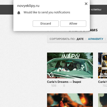
novyeklipy.ru
Новые клипы
Русские клипы
Would like to send you notifications
Discard
Allow
ВСЕ КЛИПЫ
CARLA’S DREAMS
СОРТИРОВАТЬ ПО:
ДАТЕ
|
АЛФАВИТУ
|
Carla’s Dreams — Înapoi
508
0
70