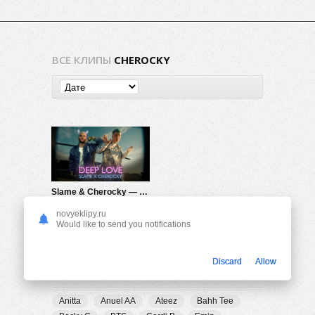
ВСЕ КЛИПЫ
CHEROCKY
Slame & Cherocky — Deep Love
976
0
novyeklipy.ru
Would like to send you notifications
Discard
Allow
ПОПУЛЯРНЫЕ ТЕГИ
Anitta
Anuel AA
Ateez
Bahh Tee