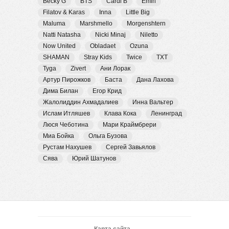
Becky G
BTS
Cardi B
Emin
Filatov & Karas
Inna
Little Big
Maluma
Marshmello
Morgenshtern
Natti Natasha
Nicki Minaj
Niletto
Now United
Obladaet
Ozuna
SHAMAN
Stray Kids
Twice
TXT
Tyga
Zivert
Ани Лорак
Артур Пирожков
Баста
Дана Лахова
Дима Билан
Егор Крид
Жалолиддин Ахмадалиев
Инна Вальтер
Ислам Итляшев
Клава Кока
Ленинград
Люся Чеботина
Мари Краймбрери
Миа Бойка
Ольга Бузова
Рустам Нахушев
Сергей Завьялов
Сява
Юрий Шатунов