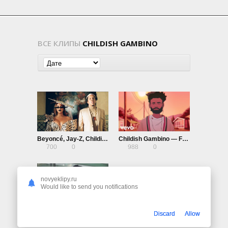
ВСЕ КЛИПЫ
CHILDISH GAMBINO
Beyoncé, Jay-Z, Childish Gambino, Oumou Sangaré — Mood 4 Eva
Childish Gambino — Feels Like Summer
700
0
988
0
novyeklipy.ru
Would like to send you notifications
Childish Gambino — This Is America
Discard
Allow
1.32K
0