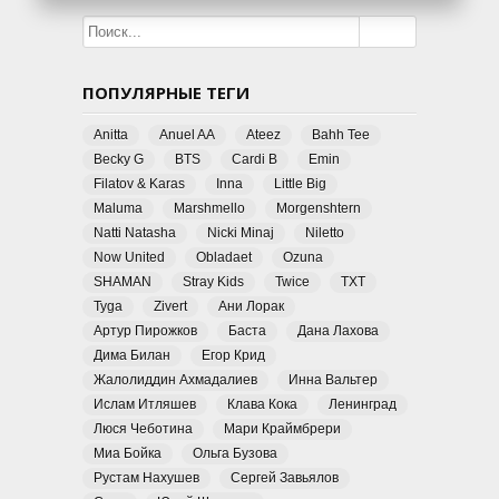
ПОПУЛЯРНЫЕ ТЕГИ
Anitta
Anuel AA
Ateez
Bahh Tee
Becky G
BTS
Cardi B
Emin
Filatov & Karas
Inna
Little Big
Maluma
Marshmello
Morgenshtern
Natti Natasha
Nicki Minaj
Niletto
Now United
Obladaet
Ozuna
SHAMAN
Stray Kids
Twice
TXT
Tyga
Zivert
Ани Лорак
Артур Пирожков
Баста
Дана Лахова
Дима Билан
Егор Крид
Жалолиддин Ахмадалиев
Инна Вальтер
Ислам Итляшев
Клава Кока
Ленинград
Люся Чеботина
Мари Краймбрери
Миа Бойка
Ольга Бузова
Рустам Нахушев
Сергей Завьялов