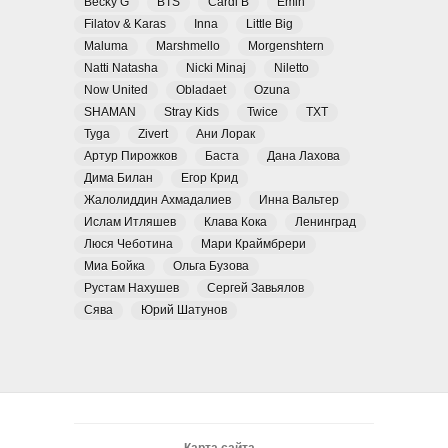
Becky G
BTS
Cardi B
Emin
Filatov & Karas
Inna
Little Big
Maluma
Marshmello
Morgenshtern
Natti Natasha
Nicki Minaj
Niletto
Now United
Obladaet
Ozuna
SHAMAN
Stray Kids
Twice
TXT
Tyga
Zivert
Ани Лорак
Артур Пирожков
Баста
Дана Лахова
Дима Билан
Егор Крид
Жалолиддин Ахмадалиев
Инна Вальтер
Ислам Итляшев
Клава Кока
Ленинград
Люся Чеботина
Мари Краймбрери
Миа Бойка
Ольга Бузова
Рустам Нахушев
Сергей Завьялов
Сява
Юрий Шатунов