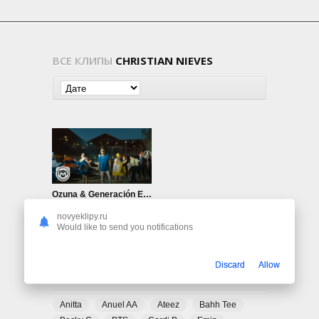
ВСЕ КЛИПЫ
CHRISTIAN NIEVES
Ozuna & Generación Escogida ft. Christian Nieves — Llegó la Navidad
650
0
novyeklipy.ru
Would like to send you notifications
Discard
Allow
ПОПУЛЯРНЫЕ ТЕГИ
Anitta
Anuel AA
Ateez
Bahh Tee