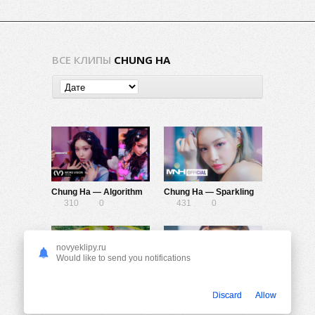
ВСЕ КЛИПЫ
CHUNG HA
Chung Ha — Algorithm
Chung Ha — Sparkling
310
0
431
0
novyeklipy.ru
Would like to send you notifications
Chung Ha ft. Changmo — Play
Chung Ha — Love U
Discard
Allow
957
0
1.10K
0