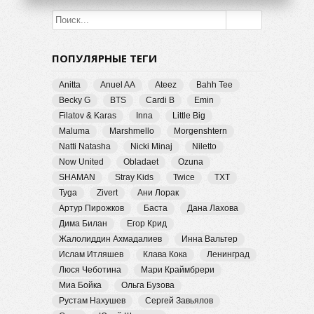
ПОПУЛЯРНЫЕ ТЕГИ
Anitta
Anuel AA
Ateez
Bahh Tee
Becky G
BTS
Cardi B
Emin
Filatov & Karas
Inna
Little Big
Maluma
Marshmello
Morgenshtern
Natti Natasha
Nicki Minaj
Niletto
Now United
Obladaet
Ozuna
SHAMAN
Stray Kids
Twice
TXT
Tyga
Zivert
Ани Лорак
Артур Пирожков
Баста
Дана Лахова
Дима Билан
Егор Крид
Жалолиддин Ахмадалиев
Инна Вальтер
Ислам Итляшев
Клава Кока
Ленинград
Люся Чеботина
Мари Краймбрери
Миа Бойка
Ольга Бузова
Рустам Нахушев
Сергей Завьялов