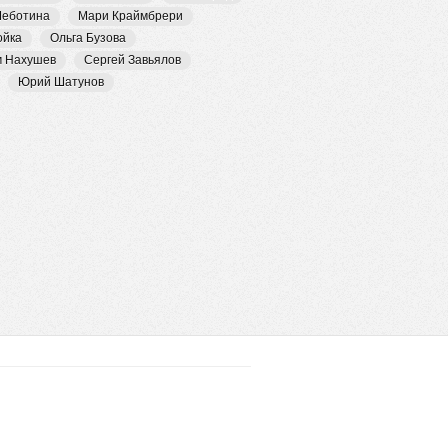
Чеботина
Мари Краймбрери
ойка
Ольга Бузова
м Нахушев
Сергей Завьялов
Юрий Шатунов