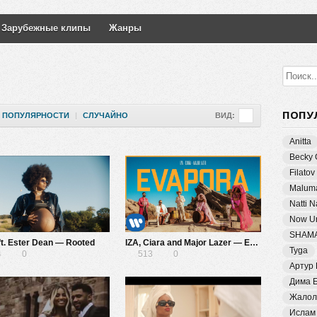
Зарубежные клипы
Жанры
ПОПУ
ПОПУЛЯРНОСТИ
|
СЛУЧАЙНО
ВИД:
Anitta
Becky 
Filatov
Malum
Natti 
Now Un
SHAM
ft. Ester Dean — Rooted
IZA, Ciara and Major Lazer — Evapora
Tyga
4
0
513
0
Артур
Дима 
Жалол
Ислам