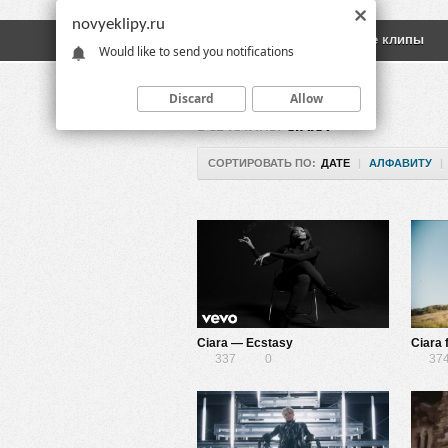
novyeklipy.ru
Новые клипы
Русские клипы
Would like to send you notifications
Discard
Allow
ВСЕ КЛИПЫ
CIARA
СОРТИРОВАТЬ ПО:
ДАТЕ
|
АЛФАВИТУ
|
Ciara — Ecstasy
Ciara 
337
0
37