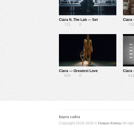
Ciara ft. The Lab — Set
Ciara
721
0
70
Ciara — Greatest Love
Ciara
809
0
81
Карта сайта
Copyright 2018-2026 ©
Новые Клипы
All righ