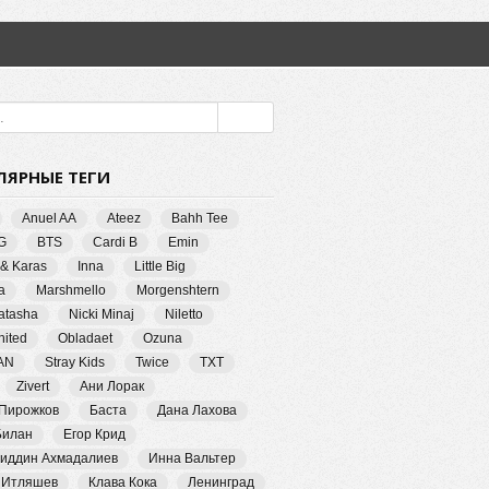
ЛЯРНЫЕ ТЕГИ
Anuel AA
Ateez
Bahh Tee
G
BTS
Cardi B
Emin
 & Karas
Inna
Little Big
a
Marshmello
Morgenshtern
Natasha
Nicki Minaj
Niletto
ited
Obladaet
Ozuna
AN
Stray Kids
Twice
TXT
Zivert
Ани Лорак
 Пирожков
Баста
Дана Лахова
Билан
Егор Крид
иддин Ахмадалиев
Инна Вальтер
 Итляшев
Клава Кока
Ленинград