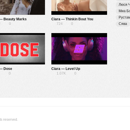
Люся 
Миа Б
Руста
 — Beauty Marks
Ciara — Thinkin Bout You
2
0
724
0
Сява
 — Dose
Ciara — Level Up
1
0
1.07K
0
ts reserved.