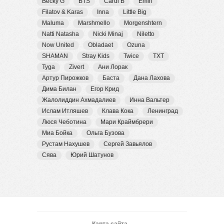
Becky G
BTS
Cardi B
Emin
Filatov & Karas
Inna
Little Big
Maluma
Marshmello
Morgenshtern
Natti Natasha
Nicki Minaj
Niletto
Now United
Obladaet
Ozuna
SHAMAN
Stray Kids
Twice
TXT
Tyga
Zivert
Ани Лорак
Артур Пирожков
Баста
Дана Лахова
Дима Билан
Егор Крид
Жалолиддин Ахмадалиев
Инна Вальтер
Ислам Итляшев
Клава Кока
Ленинград
Люся Чеботина
Мари Краймбрери
Миа Бойка
Ольга Бузова
Рустам Нахушев
Сергей Завьялов
Сява
Юрий Шатунов