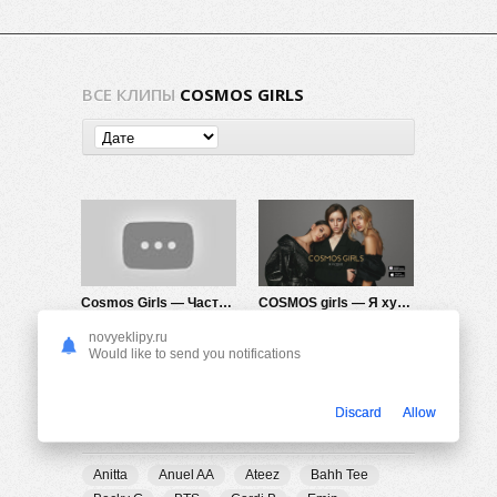
ВСЕ КЛИПЫ
COSMOS GIRLS
Cosmos Girls — Частоты
COSMOS girls — Я худею
641
0
1.43K
0
novyeklipy.ru
Would like to send you notifications
Discard
Allow
ПОПУЛЯРНЫЕ ТЕГИ
Anitta
Anuel AA
Ateez
Bahh Tee