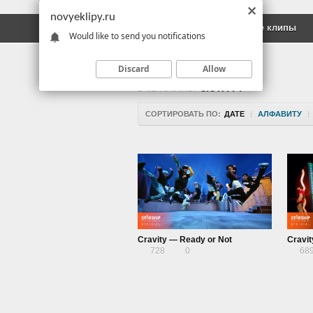
novyeklipy.ru
Новые клипы
Русские клипы
Would like to send you notifications
Discard
Allow
ВСЕ КЛИПЫ
CRAVITY
СОРТИРОВАТЬ ПО:
ДАТЕ
|
АЛФАВИТУ
|
Cravity — Ready or Not
Cravi
728
0
68