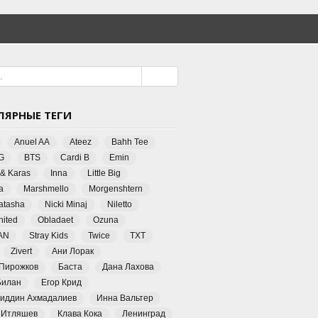
ЛЯРНЫЕ ТЕГИ
Anuel AA
Ateez
Bahh Tee
G
BTS
Cardi B
Emin
 & Karas
Inna
Little Big
a
Marshmello
Morgenshtern
Natasha
Nicki Minaj
Niletto
ited
Obladaet
Ozuna
AN
Stray Kids
Twice
TXT
Zivert
Ани Лорак
 Пирожков
Баста
Дана Лахова
Билан
Егор Крид
иддин Ахмадалиев
Инна Вальтер
 Итляшев
Клава Кока
Ленинград