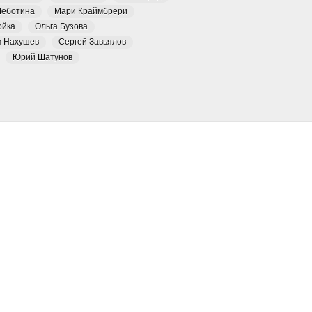
Чеботина
Мари Краймбрери
ойка
Ольга Бузова
м Нахушев
Сергей Завьялов
Юрий Шатунов