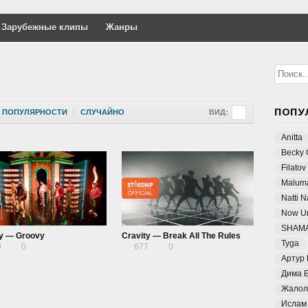
Зарубежные клипы
Жанры
ПОПУ
ПОПУЛЯРНОСТИ
|
СЛУЧАЙНО
ВИД:
Anitta
Becky 
Filatov
Malum
Natti 
Now Un
SHAM
ty — Groovy
Cravity — Break All The Rules
Tyga
9
0
677
0
Артур
Дима 
Жалол
Ислам