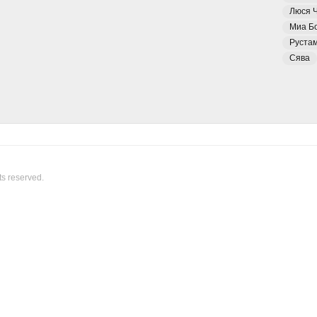
Люся 
Миа Б
Руста
Сява
ts reserved.