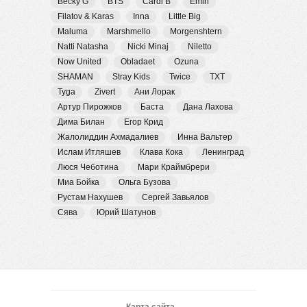
Becky G
BTS
Cardi B
Emin
Filatov & Karas
Inna
Little Big
Maluma
Marshmello
Morgenshtern
Natti Natasha
Nicki Minaj
Niletto
Now United
Obladaet
Ozuna
SHAMAN
Stray Kids
Twice
TXT
Tyga
Zivert
Ани Лорак
Артур Пирожков
Баста
Дана Лахова
Дима Билан
Егор Крид
Жалолиддин Ахмадалиев
Инна Вальтер
Ислам Итляшев
Клава Кока
Ленинград
Люся Чеботина
Мари Краймбрери
Миа Бойка
Ольга Бузова
Рустам Нахушев
Сергей Завьялов
Сява
Юрий Шатунов