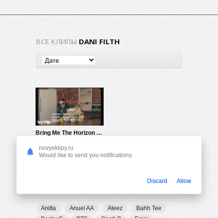
ВСЕ КЛИПЫ
DANI FILTH
Bring Me The Horizon ft. Dani Filth — Wonderful Life (Lyric Video)
869
0
novyeklipy.ru
Would like to send you notifications
Discard
Allow
ПОПУЛЯРНЫЕ ТЕГИ
Anitta
Anuel AA
Ateez
Bahh Tee