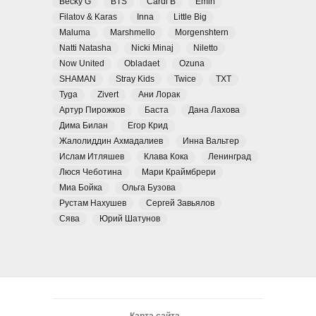
Becky G
BTS
Cardi B
Emin
Filatov & Karas
Inna
Little Big
Maluma
Marshmello
Morgenshtern
Natti Natasha
Nicki Minaj
Niletto
Now United
Obladaet
Ozuna
SHAMAN
Stray Kids
Twice
TXT
Tyga
Zivert
Ани Лорак
Артур Пирожков
Баста
Дана Лахова
Дима Билан
Егор Крид
Жалолиддин Ахмадалиев
Инна Вальтер
Ислам Итляшев
Клава Кока
Ленинград
Люся Чеботина
Мари Краймбрери
Миа Бойка
Ольга Бузова
Рустам Нахушев
Сергей Завьялов
Сява
Юрий Шатунов