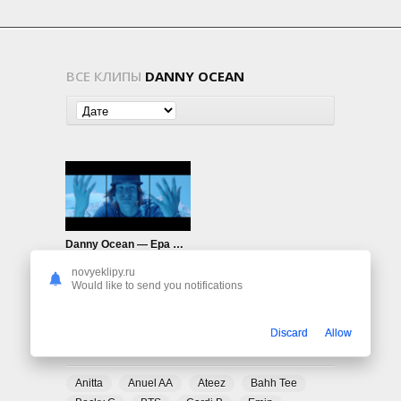
ВСЕ КЛИПЫ
DANNY OCEAN
Danny Ocean — Epa Wei
1.04K
0
novyeklipy.ru
Would like to send you notifications
Discard
Allow
ПОПУЛЯРНЫЕ ТЕГИ
Anitta
Anuel AA
Ateez
Bahh Tee