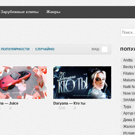
Зарубежные клипы
Жанры
ПОПУ
ПОПУЛЯРНОСТИ
|
СЛУЧАЙНО
ВИД:
Anitta
Becky 
Filatov
Malum
Natti 
Now Un
SHAM
na — Juice
Daryana — Кто ты
Tyga
5
0
516
0
Артур
Дима 
Жалол
Ислам