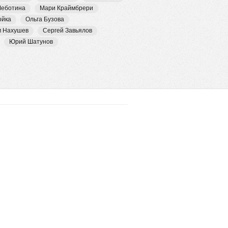
Чеботина
Мари Краймбрери
ойка
Ольга Бузова
м Нахушев
Сергей Завьялов
Юрий Шатунов