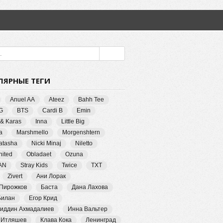
ЛЯРНЫЕ ТЕГИ
Anuel AA
Ateez
Bahh Tee
G
BTS
Cardi B
Emin
 & Karas
Inna
Little Big
a
Marshmello
Morgenshtern
Natasha
Nicki Minaj
Niletto
ited
Obladaet
Ozuna
AN
Stray Kids
Twice
TXT
Zivert
Ани Лорак
 Пирожков
Баста
Дана Лахова
Билан
Егор Крид
иддин Ахмадалиев
Инна Вальтер
 Итляшев
Клава Кока
Ленинград