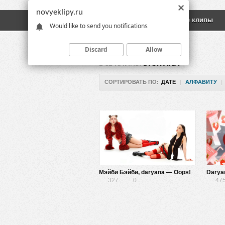
novyeklipy.ru
Новые клипы
Русские клипы
Would like to send you notifications
Discard
Allow
ВСЕ КЛИПЫ
DARYANA
СОРТИРОВАТЬ ПО:
ДАТЕ
|
АЛФАВИТУ
|
Мэйби Бэйби, daryana — Oops!
Darya
327
0
47