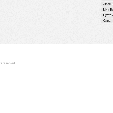
Люся 
Миа Б
Руста
Сява
ts reserved.