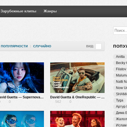
Зарубежные клипы
Жанры
ПОПУ
ПОПУЛЯРНОСТИ
|
СЛУЧАЙНО
ВИД:
Anitta
Becky 
Filatov
Malum
Natti 
Now Un
SHAM
IVE, David Guetta — Supernova Love
David Guetta & OneRepublic — I Don’t Wanna Wait
Tyga
9
0
562
0
Артур
Дима 
Жалол
Ислам