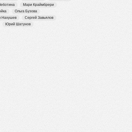
Чеботина
Мари Краймбрери
ойка
Ольга Бузова
м Нахушев
Сергей Завьялов
Юрий Шатунов