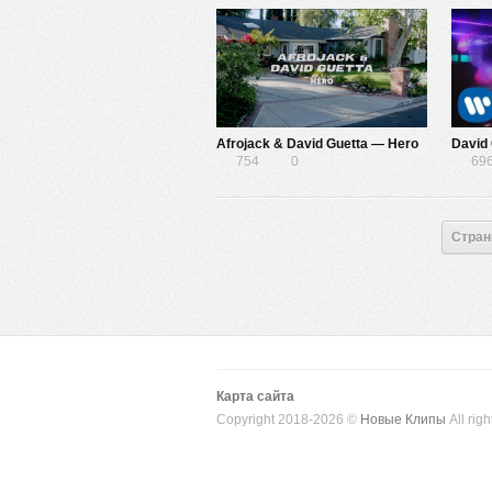
Afrojack & David Guetta — Hero
David 
754
0
69
Стран
Карта сайта
Copyright 2018-2026 ©
Новые Клипы
All righ