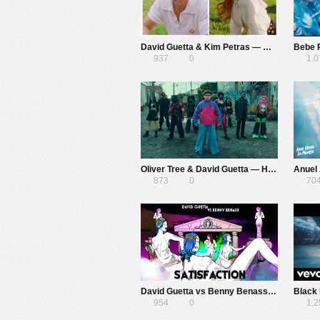
David Guetta & Kim Petras — When We Were Young (The Logical Song)
937
0
1.
Oliver Tree & David Guetta — Here We Go Again (Lyric Video)
Anuel 
873
0
70
David Guetta vs Benny Benassi — Satisfaction
954
0
1.