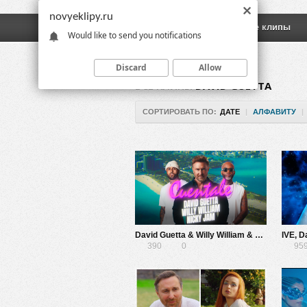
novyeklipy.ru
Новые клипы
Русские клипы
Would like to send you notifications
Discard
Allow
ВСЕ КЛИПЫ
DAVID GUETTA
СОРТИРОВАТЬ ПО:
ДАТЕ
|
АЛФАВИТУ
|
David Guetta & Willy William & Nicky Jam — Cuentale
390
0
95