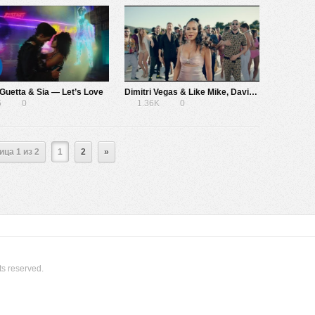
Guetta & Sia — Let’s Love
Dimitri Vegas & Like Mike, David Guetta, Daddy Yankee, Afro Bros, Natti Natasha — Instagram
6
0
1.36K
0
ица 1 из 2
1
2
»
ts reserved.