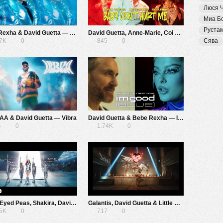
Люся 
Миа Б
Руста
Bebe Rexha & David Guetta — One in a Million
David Guetta, Anne-Marie, Coi Leray — Baby Don’t Hurt Me
07K
0
845
0
Сява
AA & David Guetta — Vibra
David Guetta & Bebe Rexha — I’m Good (Blue)
4
0
1.74K
0
Black Eyed Peas, Shakira, David Guetta — Don’t You Worry
Galantis, David Guetta & Little Mix — Heartbreak Anthem
25K
0
717
0