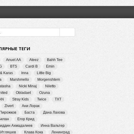
ЛЯРНЫЕ ТЕГИ
Anuel AA
Ateez
Bahh Tee
G
BTS
Cardi B
Emin
 & Karas
Inna
Little Big
a
Marshmello
Morgenshtern
Natasha
Nicki Minaj
Niletto
ited
Obladaet
Ozuna
AN
Stray Kids
Twice
TXT
Zivert
Ани Лорак
 Пирожков
Баста
Дана Лахова
Билан
Егор Крид
иддин Ахмадалиев
Инна Вальтер
 Итляшев
Клава Кока
Ленинград