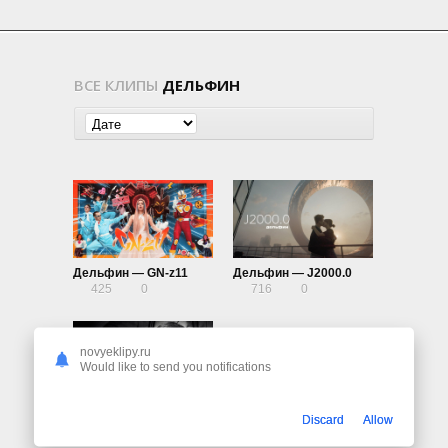
ВСЕ КЛИПЫ
ДЕЛЬФИН
Дельфин — GN-z11
Дельфин — J2000.0
425
0
716
0
novyeklipy.ru
Would like to send you notifications
Дельфин — 387
Discard
Allow
1.07K
1