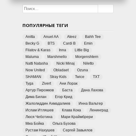
ПОПУЛЯРНЫЕ ТЕГИ
Anitta
Anuel AA
Ateez
Bahh Tee
Becky G
BTS
Cardi B
Emin
Filatov & Karas
Inna
Little Big
Maluma
Marshmello
Morgenshtern
Natti Natasha
Nicki Minaj
Niletto
Now United
Obladaet
Ozuna
SHAMAN
Stray Kids
Twice
TXT
Tyga
Zivert
Ани Лорак
Артур Пирожков
Баста
Дана Лахова
Дима Билан
Егор Крид
Жалолиддин Ахмадалиев
Инна Вальтер
Ислам Итляшев
Клава Кока
Ленинград
Люся Чеботина
Мари Краймбрери
Миа Бойка
Ольга Бузова
Рустам Нахушев
Сергей Завьялов