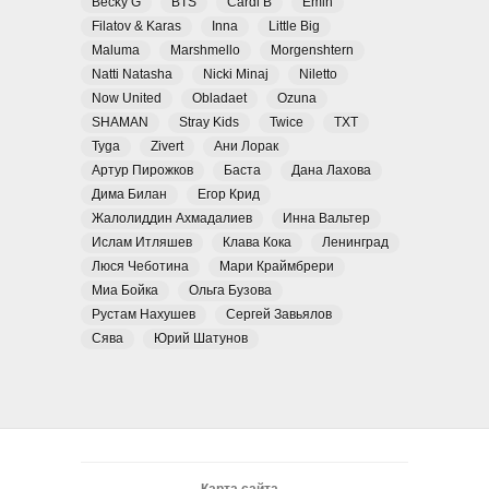
Becky G
BTS
Cardi B
Emin
Filatov & Karas
Inna
Little Big
Maluma
Marshmello
Morgenshtern
Natti Natasha
Nicki Minaj
Niletto
Now United
Obladaet
Ozuna
SHAMAN
Stray Kids
Twice
TXT
Tyga
Zivert
Ани Лорак
Артур Пирожков
Баста
Дана Лахова
Дима Билан
Егор Крид
Жалолиддин Ахмадалиев
Инна Вальтер
Ислам Итляшев
Клава Кока
Ленинград
Люся Чеботина
Мари Краймбрери
Миа Бойка
Ольга Бузова
Рустам Нахушев
Сергей Завьялов
Сява
Юрий Шатунов