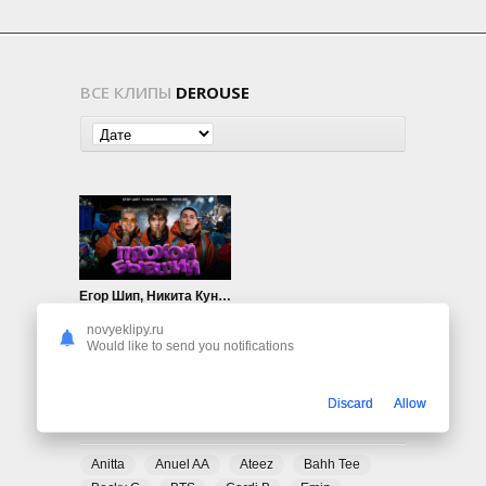
ВСЕ КЛИПЫ
DEROUSE
Егор Шип, Никита Кунов, Derouse — Плохой бывший
310
0
novyeklipy.ru
Would like to send you notifications
Discard
Allow
ПОПУЛЯРНЫЕ ТЕГИ
Anitta
Anuel AA
Ateez
Bahh Tee