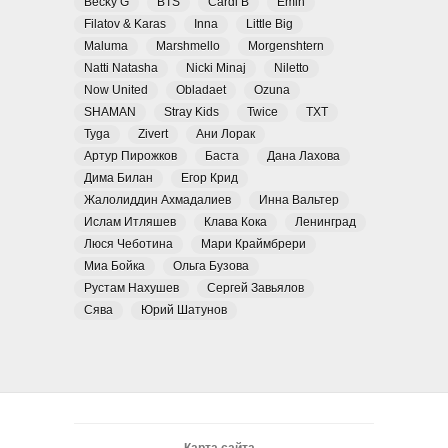
Becky G
BTS
Cardi B
Emin
Filatov & Karas
Inna
Little Big
Maluma
Marshmello
Morgenshtern
Natti Natasha
Nicki Minaj
Niletto
Now United
Obladaet
Ozuna
SHAMAN
Stray Kids
Twice
TXT
Tyga
Zivert
Ани Лорак
Артур Пирожков
Баста
Дана Лахова
Дима Билан
Егор Крид
Жалолиддин Ахмадалиев
Инна Вальтер
Ислам Итляшев
Клава Кока
Ленинград
Люся Чеботина
Мари Краймбрери
Миа Бойка
Ольга Бузова
Рустам Нахушев
Сергей Завьялов
Сява
Юрий Шатунов