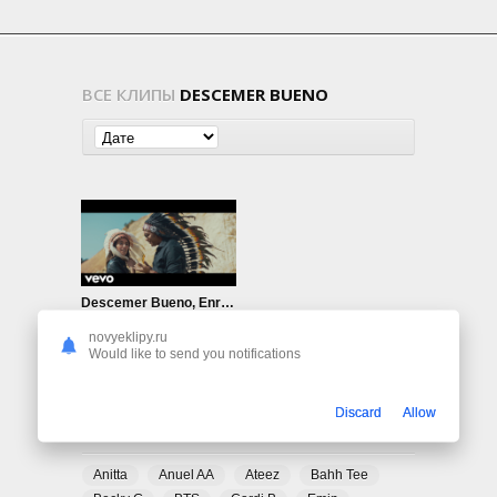
ВСЕ КЛИПЫ
DESCEMER BUENO
Descemer Bueno, Enrique Iglesias, Bebe — Nos Fuimos Lejos (Acoustic Version)
863
0
novyeklipy.ru
Would like to send you notifications
Discard
Allow
ПОПУЛЯРНЫЕ ТЕГИ
Anitta
Anuel AA
Ateez
Bahh Tee