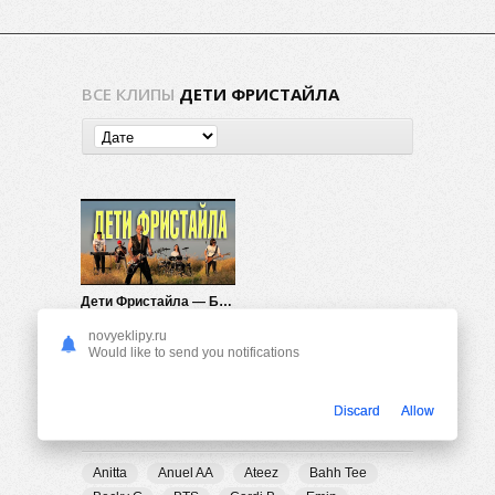
ВСЕ КЛИПЫ
ДЕТИ ФРИСТАЙЛА
Дети Фристайла — Будет больно
2.09K
0
novyeklipy.ru
Would like to send you notifications
Discard
Allow
ПОПУЛЯРНЫЕ ТЕГИ
Anitta
Anuel AA
Ateez
Bahh Tee