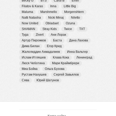
Becky G
BTS
Cardi B
Emin
Filatov & Karas
Inna
Little Big
Maluma
Marshmello
Morgenshtern
Natti Natasha
Nicki Minaj
Niletto
Now United
Obladaet
Ozuna
SHAMAN
Stray Kids
Twice
TXT
Tyga
Zivert
Ани Лорак
Артур Пирожков
Баста
Дана Лахова
Дима Билан
Егор Крид
Жалолиддин Ахмадалиев
Инна Вальтер
Ислам Итляшев
Клава Кока
Ленинград
Люся Чеботина
Мари Краймбрери
Миа Бойка
Ольга Бузова
Рустам Нахушев
Сергей Завьялов
Сява
Юрий Шатунов