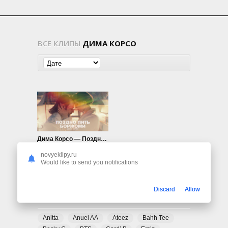
ВСЕ КЛИПЫ
ДИМА КОРСО
Дима Корсо — Поздно пить Боржоми
839
0
novyeklipy.ru
Would like to send you notifications
Discard
Allow
ПОПУЛЯРНЫЕ ТЕГИ
Anitta
Anuel AA
Ateez
Bahh Tee