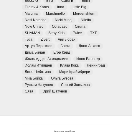
Becky G
BTS
Cardi B
Emin
Filatov & Karas
Inna
Little Big
Maluma
Marshmello
Morgenshtern
Natti Natasha
Nicki Minaj
Niletto
Now United
Obladaet
Ozuna
SHAMAN
Stray Kids
Twice
TXT
Tyga
Zivert
Ани Лорак
Артур Пирожков
Баста
Дана Лахова
Дима Билан
Егор Крид
Жалолиддин Ахмадалиев
Инна Вальтер
Ислам Итляшев
Клава Кока
Ленинград
Люся Чеботина
Мари Краймбрери
Миа Бойка
Ольга Бузова
Рустам Нахушев
Сергей Завьялов
Сява
Юрий Шатунов