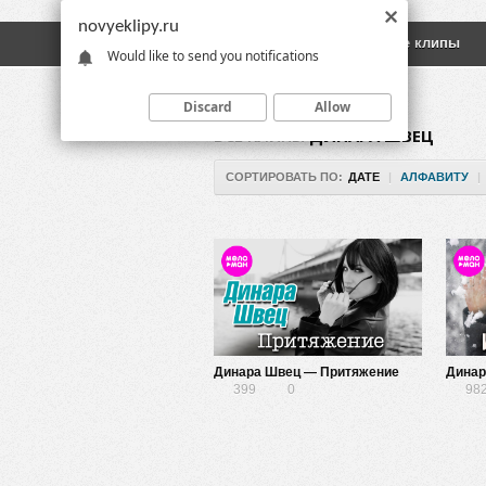
novyeklipy.ru
Новые клипы
Русские клипы
Would like to send you notifications
Discard
Allow
ВСЕ КЛИПЫ
ДИНАРА ШВЕЦ
СОРТИРОВАТЬ ПО:
ДАТЕ
|
АЛФАВИТУ
|
Динара Швец — Притяжение
Динар
399
0
98