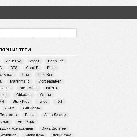
ЛЯРНЫЕ ТЕГИ
Anuel AA
Ateez
Bahh Tee
G
BTS
Cardi B
Emin
 & Karas
Inna
Little Big
a
Marshmello
Morgenshtern
Natasha
Nicki Minaj
Niletto
ited
Obladaet
Ozuna
AN
Stray Kids
Twice
TXT
Zivert
Ани Лорак
 Пирожков
Баста
Дана Лахова
Билан
Егор Крид
иддин Ахмадалиев
Инна Вальтер
 Итляшев
Клава Кока
Ленинград