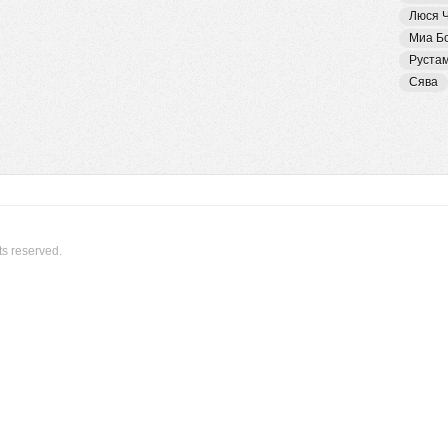
Люся 
Миа Б
Руста
Сява
ts reserved.