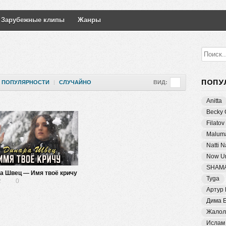
Зарубежные клипы
Жанры
ПОПУ
ПОПУЛЯРНОСТИ
|
СЛУЧАЙНО
ВИД:
Anitta
Becky 
Filatov
Malum
Natti 
Now Un
SHAM
а Швец — Имя твоё кричу
Tyga
2
0
Артур
Дима 
Жалол
Ислам