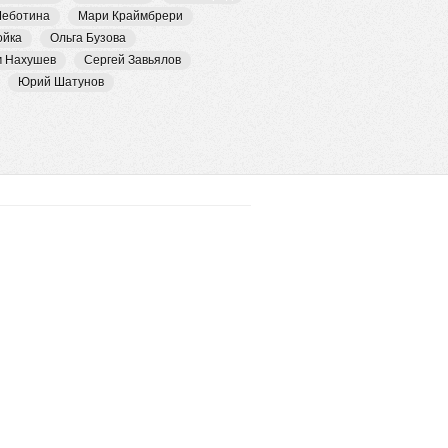
Чеботина
Мари Краймбрери
ойка
Ольга Бузова
м Нахушев
Сергей Завьялов
Юрий Шатунов