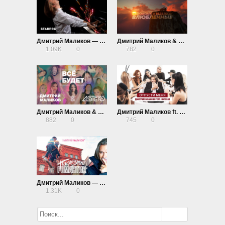
Дмитрий Маликов — Танцуй моя любовь
Дмитрий Маликов & Анна Седокова — Влюбленные
1.09K
0
782
0
Дмитрий Маликов & Astero — Всë будет
Дмитрий Маликов ft. Витя АК — Отпусти меня
882
0
745
0
Дмитрий Маликов — Последний романтик (DJ Antonio Remix)
1.31K
0