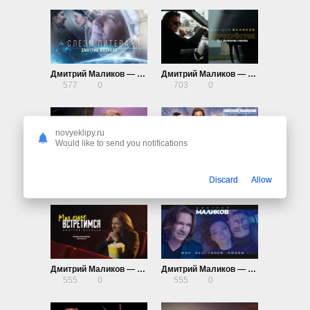
Дмитрий Маликов — Слезы Питера
Дмитрий Маликов — Перекрёсток
577
0
703
0
novyeklipy.ru
Would like to send you notifications
Дмитрий Маликов — Волшебная моя
Дмитрий Маликов — Здравствуй, Новый год!
Discard
Allow
574
0
465
0
Дмитрий Маликов — Мы ещё встретимся
Дмитрий Маликов — Мир без твоей любви
555
0
555
0