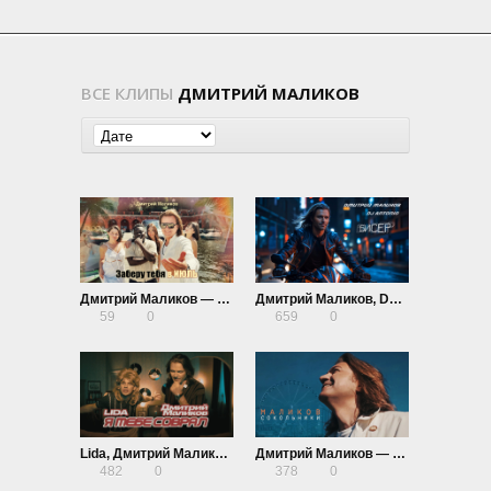
ВСЕ КЛИПЫ
ДМИТРИЙ МАЛИКОВ
Дмитрий Маликов — Заберу тебя в июль
Дмитрий Маликов, DJ Antonio — Бисер
59
0
659
0
Lida, Дмитрий Маликов — Я тебе соврал
Дмитрий Маликов — Сокольники
482
0
378
0