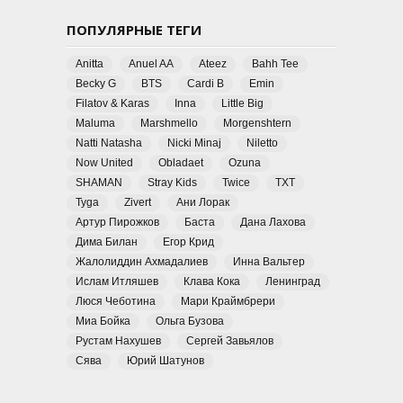
ПОПУЛЯРНЫЕ ТЕГИ
Anitta
Anuel AA
Ateez
Bahh Tee
Becky G
BTS
Cardi B
Emin
Filatov & Karas
Inna
Little Big
Maluma
Marshmello
Morgenshtern
Natti Natasha
Nicki Minaj
Niletto
Now United
Obladaet
Ozuna
SHAMAN
Stray Kids
Twice
TXT
Tyga
Zivert
Ани Лорак
Артур Пирожков
Баста
Дана Лахова
Дима Билан
Егор Крид
Жалолиддин Ахмадалиев
Инна Вальтер
Ислам Итляшев
Клава Кока
Ленинград
Люся Чеботина
Мари Краймбрери
Миа Бойка
Ольга Бузова
Рустам Нахушев
Сергей Завьялов
Сява
Юрий Шатунов