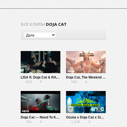
ВСЕ КЛИПЫ
DOJA CAT
LISA ft. Doja Cat & RAYE — Born Again
Doja Cat, The Weeknd — You Right
833
0
545
0
Doja Cat — Need To Know
Ozuna x Doja Cat x Sia — Del Mar
791
0
1.33K
0