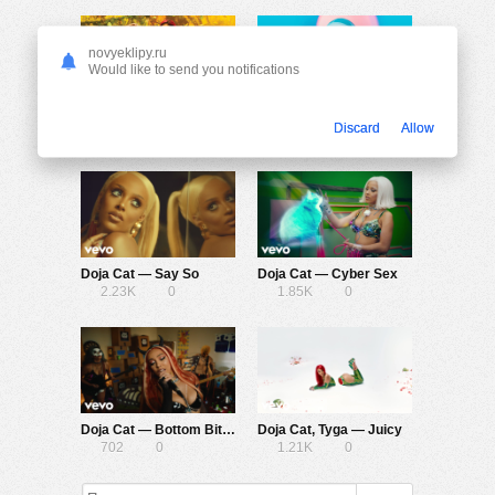
novyeklipy.ru
Would like to send you notifications
Bebe Rexha ft. Doja Cat — Baby, I’m Jealous
Doja Cat ft. Gucci Mane — Like That
Discard
Allow
1.36K
0
1.62K
0
Doja Cat — Say So
Doja Cat — Cyber Sex
2.23K
0
1.85K
0
Doja Cat — Bottom Bitch
Doja Cat, Tyga — Juicy
702
0
1.21K
0