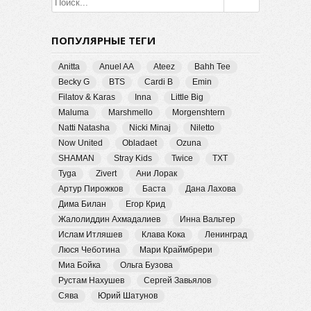
ПОПУЛЯРНЫЕ ТЕГИ
Anitta
Anuel AA
Ateez
Bahh Tee
Becky G
BTS
Cardi B
Emin
Filatov & Karas
Inna
Little Big
Maluma
Marshmello
Morgenshtern
Natti Natasha
Nicki Minaj
Niletto
Now United
Obladaet
Ozuna
SHAMAN
Stray Kids
Twice
TXT
Tyga
Zivert
Ани Лорак
Артур Пирожков
Баста
Дана Лахова
Дима Билан
Егор Крид
Жалолиддин Ахмадалиев
Инна Вальтер
Ислам Итляшев
Клава Кока
Ленинград
Люся Чеботина
Мари Краймбрери
Миа Бойка
Ольга Бузова
Рустам Нахушев
Сергей Завьялов
Сява
Юрий Шатунов