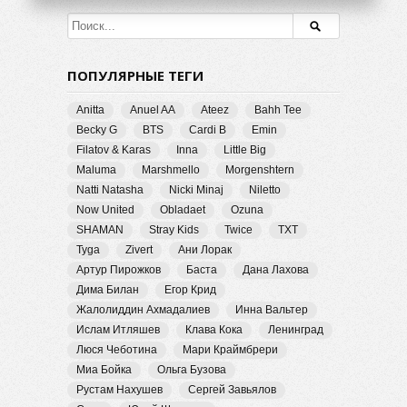
ПОПУЛЯРНЫЕ ТЕГИ
Anitta
Anuel AA
Ateez
Bahh Tee
Becky G
BTS
Cardi B
Emin
Filatov & Karas
Inna
Little Big
Maluma
Marshmello
Morgenshtern
Natti Natasha
Nicki Minaj
Niletto
Now United
Obladaet
Ozuna
SHAMAN
Stray Kids
Twice
TXT
Tyga
Zivert
Ани Лорак
Артур Пирожков
Баста
Дана Лахова
Дима Билан
Егор Крид
Жалолиддин Ахмадалиев
Инна Вальтер
Ислам Итляшев
Клава Кока
Ленинград
Люся Чеботина
Мари Краймбрери
Миа Бойка
Ольга Бузова
Рустам Нахушев
Сергей Завьялов