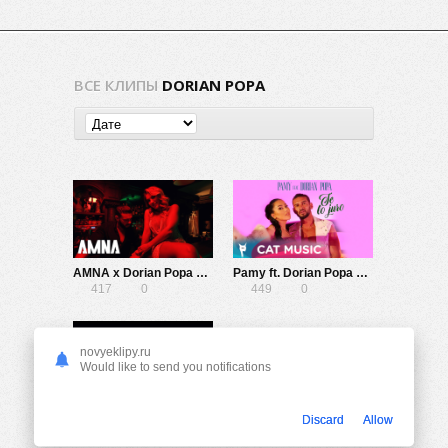
ВСЕ КЛИПЫ
DORIAN POPA
AMNA x Dorian Popa — Dilema
Pamy ft. Dorian Popa — Te lo Juro
417
0
449
0
novyeklipy.ru
Would like to send you notifications
Dorian Popa ft. Shift — Hatz
Discard
Allow
853
0