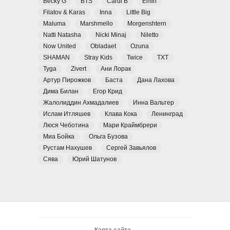
Becky G
BTS
Cardi B
Emin
Filatov & Karas
Inna
Little Big
Maluma
Marshmello
Morgenshtern
Natti Natasha
Nicki Minaj
Niletto
Now United
Obladaet
Ozuna
SHAMAN
Stray Kids
Twice
TXT
Tyga
Zivert
Ани Лорак
Артур Пирожков
Баста
Дана Лахова
Дима Билан
Егор Крид
Жалолиддин Ахмадалиев
Инна Вальтер
Ислам Итляшев
Клава Кока
Ленинград
Люся Чеботина
Мари Краймбрери
Миа Бойка
Ольга Бузова
Рустам Нахушев
Сергей Завьялов
Сява
Юрий Шатунов