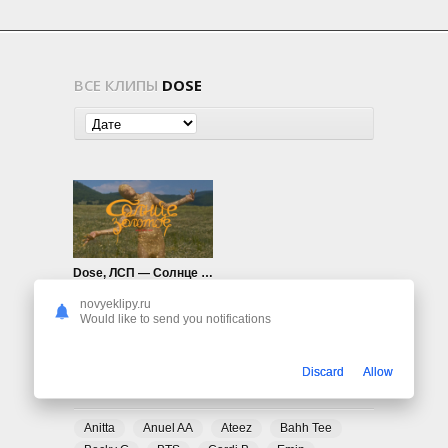
ВСЕ КЛИПЫ
DOSE
Dose, ЛСП — Солнце золотое
610
0
novyeklipy.ru
Would like to send you notifications
Discard
Allow
ПОПУЛЯРНЫЕ ТЕГИ
Anitta
Anuel AA
Ateez
Bahh Tee