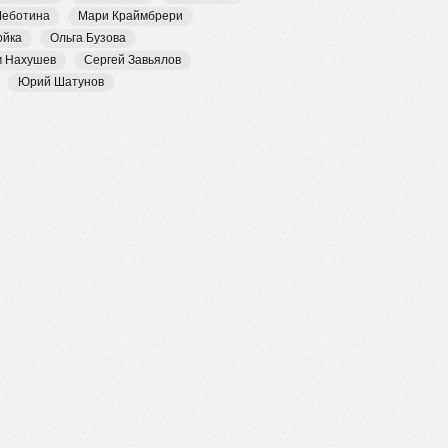
Чеботина
Мари Краймбрери
ойка
Ольга Бузова
м Нахушев
Сергей Завьялов
Юрий Шатунов