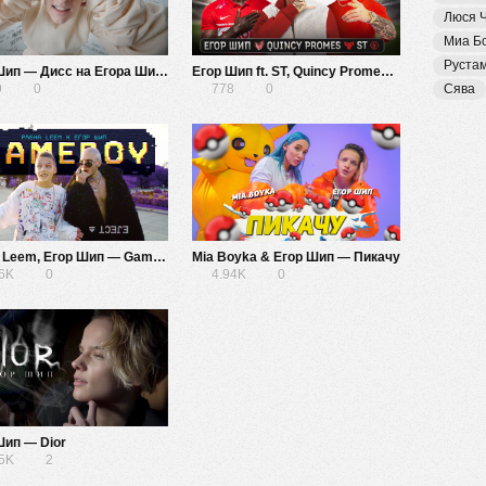
Люся 
Миа Б
Руста
Егор Шип — Дисс на Егора Шипа
Егор Шип ft. ST, Quincy Promes — Наше имя знают все
9
0
778
0
Сява
Pasha Leem, Егор Шип — Game Boy
Mia Boyka & Егор Шип — Пикачу
56K
0
4.94K
0
Шип — Dior
05K
2