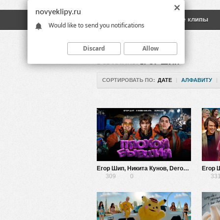
novyeklipy.ru
Новые клипы
Русские клипы
Would like to send you notifications
Discard
Allow
ВСЕ КЛИПЫ
ЕГОР ШИП
СОРТИРОВАТЬ ПО:
ДАТЕ
|
АЛФАВИТУ
|
Егор Шип, Никита Кунов, Derouse — Плохой бывший
309
0
33