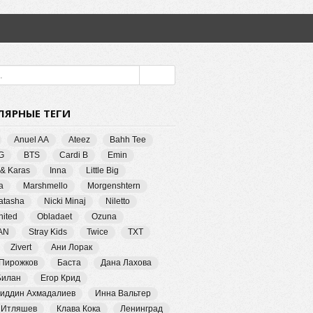
ЛЯРНЫЕ ТЕГИ
Anuel AA
Ateez
Bahh Tee
G
BTS
Cardi B
Emin
 & Karas
Inna
Little Big
a
Marshmello
Morgenshtern
Natasha
Nicki Minaj
Niletto
ited
Obladaet
Ozuna
AN
Stray Kids
Twice
TXT
Zivert
Ани Лорак
 Пирожков
Баста
Дана Лахова
Билан
Егор Крид
иддин Ахмадалиев
Инна Вальтер
 Итляшев
Клава Кока
Ленинград