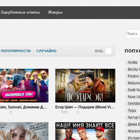
Зарубежные клипы
Жанры
ПОПУ
ПОПУЛЯРНОСТИ
|
СЛУЧАЙНО
ВИД:
Anitta
Becky 
Filatov
Malum
Natti 
Now Un
SHAM
Егор Шип, Samoel, Доминик Джокер — Малиновые сны
Егор Шип — Подарок (Mood Video)
Tyga
1
0
589
0
Артур
Дима 
Жалол
Ислам