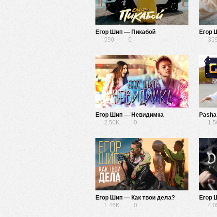
Егор Шип — Пикабой
590
0
35
Егор Шип — Невидимка
2.50K
0
1.
Егор Шип — Как твои дела?
Егор 
1.46K
0
4.