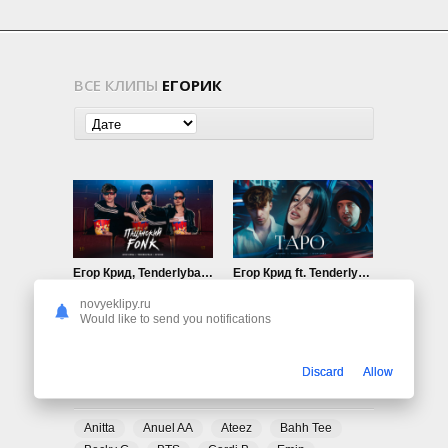
ВСЕ КЛИПЫ
ЕГОРИК
Егор Крид, Tenderlybae, Егорик — Пацанский Fonk
Егор Крид ft. Tenderlybae, Егорик — Тapo
702
0
762
0
novyeklipy.ru
Would like to send you notifications
Discard
Allow
ПОПУЛЯРНЫЕ ТЕГИ
Anitta
Anuel AA
Ateez
Bahh Tee