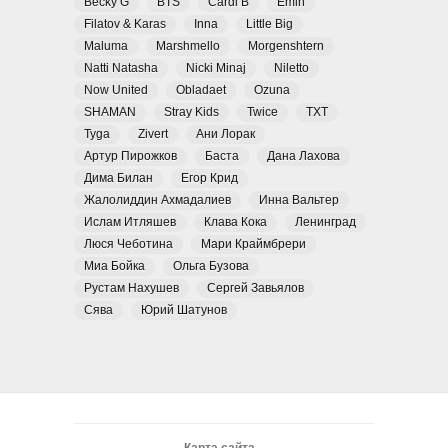
Becky G
BTS
Cardi B
Emin
Filatov & Karas
Inna
Little Big
Maluma
Marshmello
Morgenshtern
Natti Natasha
Nicki Minaj
Niletto
Now United
Obladaet
Ozuna
SHAMAN
Stray Kids
Twice
TXT
Tyga
Zivert
Ани Лорак
Артур Пирожков
Баста
Дана Лахова
Дима Билан
Егор Крид
Жалолиддин Ахмадалиев
Инна Вальтер
Ислам Итляшев
Клава Кока
Ленинград
Люся Чеботина
Мари Краймбрери
Миа Бойка
Ольга Бузова
Рустам Нахушев
Сергей Завьялов
Сява
Юрий Шатунов