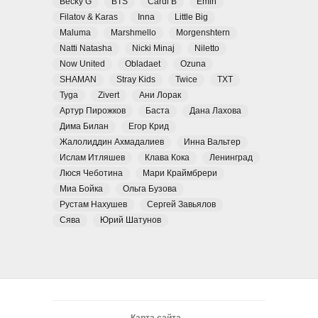
Becky G
BTS
Cardi B
Emin
Filatov & Karas
Inna
Little Big
Maluma
Marshmello
Morgenshtern
Natti Natasha
Nicki Minaj
Niletto
Now United
Obladaet
Ozuna
SHAMAN
Stray Kids
Twice
TXT
Tyga
Zivert
Ани Лорак
Артур Пирожков
Баста
Дана Лахова
Дима Билан
Егор Крид
Жалолиддин Ахмадалиев
Инна Вальтер
Ислам Итляшев
Клава Кока
Ленинград
Люся Чеботина
Мари Краймбрери
Миа Бойка
Ольга Бузова
Рустам Нахушев
Сергей Завьялов
Сява
Юрий Шатунов