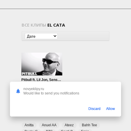
ВСЕ КЛИПЫ
EL CATA
Pitbull ft. Lil Jon, Sensato Del Patio, Black Point, El Cata — Watagatapitusberry
693
0
novyeklipy.ru
Would like to send you notifications
Discard
Allow
ПОПУЛЯРНЫЕ ТЕГИ
Anitta
Anuel AA
Ateez
Bahh Tee