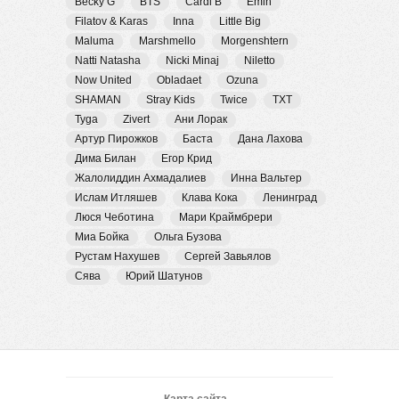
Becky G
BTS
Cardi B
Emin
Filatov & Karas
Inna
Little Big
Maluma
Marshmello
Morgenshtern
Natti Natasha
Nicki Minaj
Niletto
Now United
Obladaet
Ozuna
SHAMAN
Stray Kids
Twice
TXT
Tyga
Zivert
Ани Лорак
Артур Пирожков
Баста
Дана Лахова
Дима Билан
Егор Крид
Жалолиддин Ахмадалиев
Инна Вальтер
Ислам Итляшев
Клава Кока
Ленинград
Люся Чеботина
Мари Краймбрери
Миа Бойка
Ольга Бузова
Рустам Нахушев
Сергей Завьялов
Сява
Юрий Шатунов