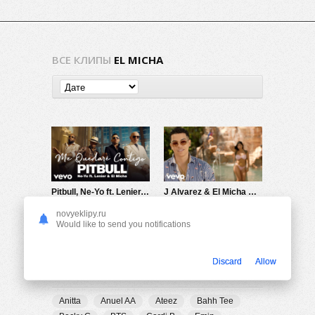
ВСЕ КЛИПЫ
EL MICHA
Pitbull, Ne-Yo ft. Lenier, El Micha — Me Quedaré Contigo
J Alvarez & El Micha — Tú Quieres
712
0
754
0
novyeklipy.ru
Would like to send you notifications
Discard
Allow
ПОПУЛЯРНЫЕ ТЕГИ
Anitta
Anuel AA
Ateez
Bahh Tee