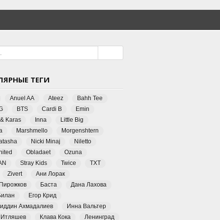
ЛЯРНЫЕ ТЕГИ
Anuel AA
Ateez
Bahh Tee
G
BTS
Cardi B
Emin
 & Karas
Inna
Little Big
a
Marshmello
Morgenshtern
Natasha
Nicki Minaj
Niletto
ited
Obladaet
Ozuna
AN
Stray Kids
Twice
TXT
Zivert
Ани Лорак
 Пирожков
Баста
Дана Лахова
Билан
Егор Крид
иддин Ахмадалиев
Инна Вальтер
 Итляшев
Клава Кока
Ленинград