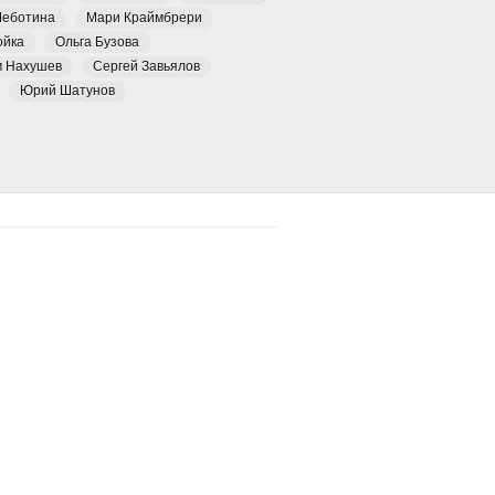
Чеботина
Мари Краймбрери
ойка
Ольга Бузова
м Нахушев
Сергей Завьялов
Юрий Шатунов