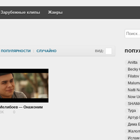
Зарубежные клипы
Жанры
ПОПУ
ПОПУЛЯРНОСТИ
|
СЛУЧАЙНО
ВИД:
Anitta
Becky 
Filatov
Malum
Natti 
Now Un
SHAM
Мелибоев — Онажоним
Tyga
08K
0
Артур
Дима 
Жалол
Ислам