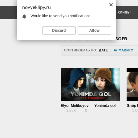
novyeklipy.ru
Новые клипы
Русские клипы
Would like to send you notifications
Discard
Allow
ВСЕ КЛИПЫ
ЭЛЁР МЕЛИБОЕВ
СОРТИРОВАТЬ ПО:
ДАТЕ
|
АЛФАВИТУ
|
Elyor Meliboyev — Yonimda qol
Элёр 
1.29K
0
1.