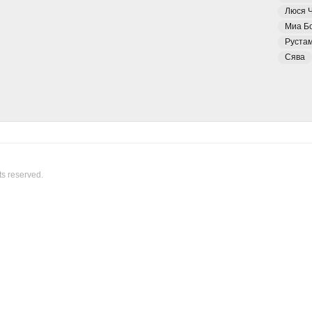
Люся 
Миа Б
Руста
Сява
ts reserved.