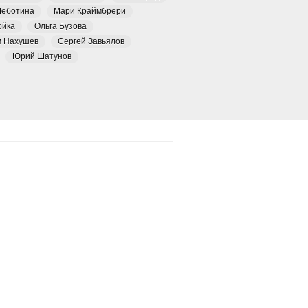
Чеботина
Мари Краймбрери
ойка
Ольга Бузова
м Нахушев
Сергей Завьялов
Юрий Шатунов