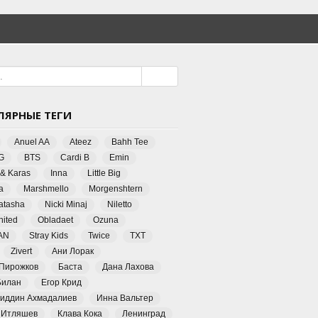
ЛЯРНЫЕ ТЕГИ
Anuel AA
Ateez
Bahh Tee
G
BTS
Cardi B
Emin
 & Karas
Inna
Little Big
a
Marshmello
Morgenshtern
Natasha
Nicki Minaj
Niletto
ited
Obladaet
Ozuna
AN
Stray Kids
Twice
TXT
Zivert
Ани Лорак
 Пирожков
Баста
Дана Лахова
Билан
Егор Крид
иддин Ахмадалиев
Инна Вальтер
 Итляшев
Клава Кока
Ленинград