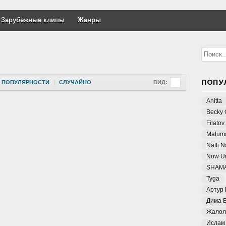
Зарубежные клипы
Жанры
ПОПУ
ПОПУЛЯРНОСТИ
|
СЛУЧАЙНО
ВИД:
Anitta
Becky 
Filatov
Malum
Natti 
Now Un
SHAM
Tyga
Артур
Дима 
Жалол
Ислам