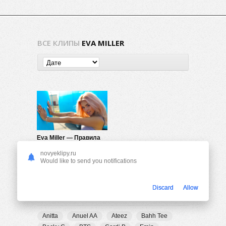
ВСЕ КЛИПЫ
EVA MILLER
Eva Miller — Правила
528
0
novyeklipy.ru
Would like to send you notifications
Discard
Allow
ПОПУЛЯРНЫЕ ТЕГИ
Anitta
Anuel AA
Ateez
Bahh Tee