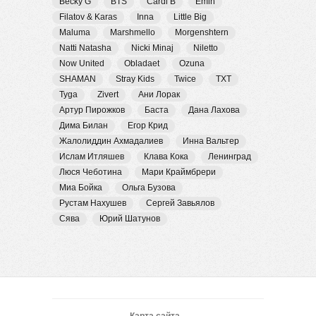
Becky G
BTS
Cardi B
Emin
Filatov & Karas
Inna
Little Big
Maluma
Marshmello
Morgenshtern
Natti Natasha
Nicki Minaj
Niletto
Now United
Obladaet
Ozuna
SHAMAN
Stray Kids
Twice
TXT
Tyga
Zivert
Ани Лорак
Артур Пирожков
Баста
Дана Лахова
Дима Билан
Егор Крид
Жалолиддин Ахмадалиев
Инна Вальтер
Ислам Итляшев
Клава Кока
Ленинград
Люся Чеботина
Мари Краймбрери
Миа Бойка
Ольга Бузова
Рустам Нахушев
Сергей Завьялов
Сява
Юрий Шатунов