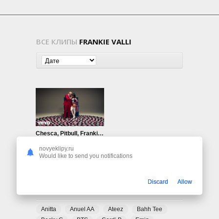
ВСЕ КЛИПЫ
FRANKIE VALLI
Chesca, Pitbull, Frankie Valli — Te Quiero Baby (I Love You Baby)
778
0
novyeklipy.ru
Would like to send you notifications
Discard
Allow
ПОПУЛЯРНЫЕ ТЕГИ
Anitta
Anuel AA
Ateez
Bahh Tee