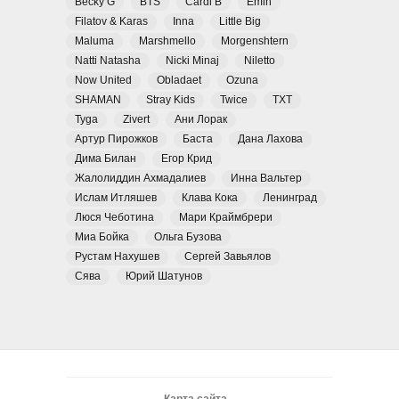
Becky G
BTS
Cardi B
Emin
Filatov & Karas
Inna
Little Big
Maluma
Marshmello
Morgenshtern
Natti Natasha
Nicki Minaj
Niletto
Now United
Obladaet
Ozuna
SHAMAN
Stray Kids
Twice
TXT
Tyga
Zivert
Ани Лорак
Артур Пирожков
Баста
Дана Лахова
Дима Билан
Егор Крид
Жалолиддин Ахмадалиев
Инна Вальтер
Ислам Итляшев
Клава Кока
Ленинград
Люся Чеботина
Мари Краймбрери
Миа Бойка
Ольга Бузова
Рустам Нахушев
Сергей Завьялов
Сява
Юрий Шатунов