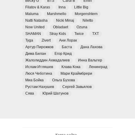
Becky G
BTS
Cardi B
Emin
Filatov & Karas
Inna
Little Big
Maluma
Marshmello
Morgenshtern
Natti Natasha
Nicki Minaj
Niletto
Now United
Obladaet
Ozuna
SHAMAN
Stray Kids
Twice
TXT
Tyga
Zivert
Ани Лорак
Артур Пирожков
Баста
Дана Лахова
Дима Билан
Егор Крид
Жалолиддин Ахмадалиев
Инна Вальтер
Ислам Итляшев
Клава Кока
Ленинград
Люся Чеботина
Мари Краймбрери
Миа Бойка
Ольга Бузова
Рустам Нахушев
Сергей Завьялов
Сява
Юрий Шатунов