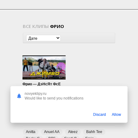
ВСЕ КЛИПЫ
ФРИО
Фрио — ДэНсЯт ФсЕ
1.26K
0
novyeklipy.ru
Would like to send you notifications
Discard
Allow
ПОПУЛЯРНЫЕ ТЕГИ
Anitta
Anuel AA
Ateez
Bahh Tee