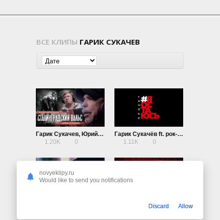
ВСЕ КЛИПЫ
ГАРИК СУКАЧЕВ
Гарик Сукачев, Юрий Щербаков — Сталинградский вальс
Гарик Сукачёв ft. рок-музыканты — Я остаюсь
1.20K
0
1.11K
0
novyeklipy.ru
Would like to send you notifications
Гарик Сукачев — Мама, прощай
CeloFan & Гарик Сукачев — Нас окружают
Discard
Allow
988
0
735
0