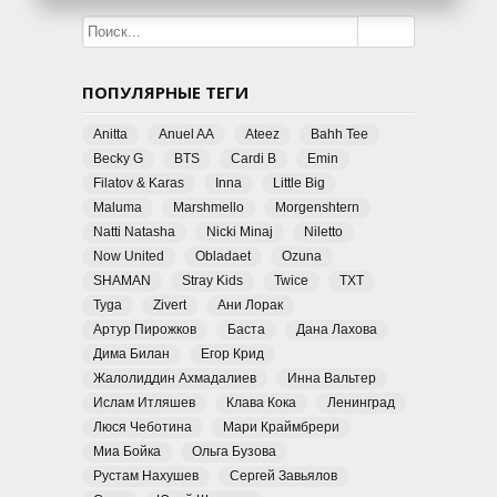
ПОПУЛЯРНЫЕ ТЕГИ
Anitta
Anuel AA
Ateez
Bahh Tee
Becky G
BTS
Cardi B
Emin
Filatov & Karas
Inna
Little Big
Maluma
Marshmello
Morgenshtern
Natti Natasha
Nicki Minaj
Niletto
Now United
Obladaet
Ozuna
SHAMAN
Stray Kids
Twice
TXT
Tyga
Zivert
Ани Лорак
Артур Пирожков
Баста
Дана Лахова
Дима Билан
Егор Крид
Жалолиддин Ахмадалиев
Инна Вальтер
Ислам Итляшев
Клава Кока
Ленинград
Люся Чеботина
Мари Краймбрери
Миа Бойка
Ольга Бузова
Рустам Нахушев
Сергей Завьялов