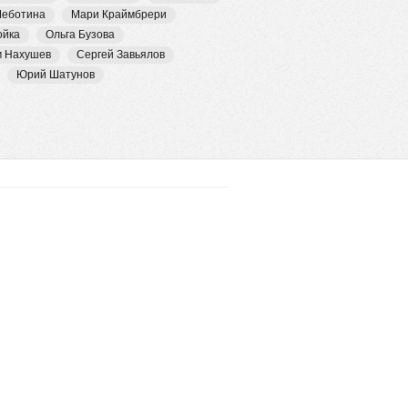
Чеботина
Мари Краймбрери
ойка
Ольга Бузова
м Нахушев
Сергей Завьялов
Юрий Шатунов