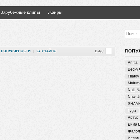
Зарубежные клипы
Жанры
ПОПУ
ПОПУЛЯРНОСТИ
|
СЛУЧАЙНО
ВИД:
Anitta
Becky 
Filatov
Malum
Natti 
Now Un
SHAM
Tyga
Артур
Дима 
Жалол
Ислам