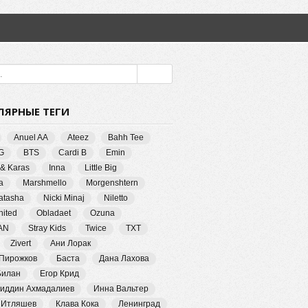
ЛЯРНЫЕ ТЕГИ
Anuel AA
Ateez
Bahh Tee
G
BTS
Cardi B
Emin
 & Karas
Inna
Little Big
a
Marshmello
Morgenshtern
Natasha
Nicki Minaj
Niletto
ited
Obladaet
Ozuna
AN
Stray Kids
Twice
TXT
Zivert
Ани Лорак
 Пирожков
Баста
Дана Лахова
Билан
Егор Крид
иддин Ахмадалиев
Инна Вальтер
 Итляшев
Клава Кока
Ленинград