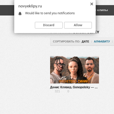
novyeklipy.ru
Новые клипы
Русские клипы
Would like to send you notifications
Discard
Allow
ВСЕ КЛИПЫ
GОNOPOLSKY
СОРТИРОВАТЬ ПО:
ДАТЕ
|
АЛФАВИТУ
|
Денис Клявер, Gоnopolsky — Фиолетово-синий
321
0