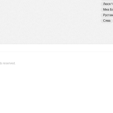
Люся 
Миа Б
Руста
Сява
ts reserved.