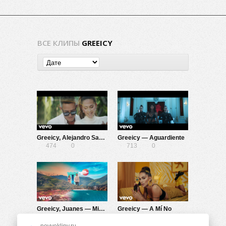
ВСЕ КЛИПЫ
GREEICY
Greeicy, Alejandro Sanz — Lejos Conmigo
Greeicy — Aguardiente
474
0
713
0
Greeicy, Juanes — Minifalda
Greeicy — A Mí No
685
0
903
0
novyeklipy.ru