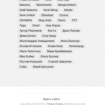
Maluma
Marshmello
Morgenshtern
Natti Natasha
Nicki Minaj
Niletto
Now United
Obladaet
Ozuna
SHAMAN
Stray Kids
Twice
TXT
Tyga
Zivert
Ани Лорак
Артур Пирожков
Баста
Дана Лахова
Дима Билан
Егор Крид
Жалолиддин Ахмадалиев
Инна Вальтер
Ислам Итляшев
Клава Кока
Ленинград
Люся Чеботина
Мари Краймбрери
Миа Бойка
Ольга Бузова
Рустам Нахушев
Сергей Завьялов
Сява
Юрий Шатунов
Карта сайта
Copyright 2018-2026 ©
Новые Клипы
All rights reserved.