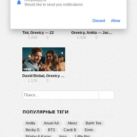
Would like to send you notifications
Discard
Allow
Tini, Greeicy — 22
Greeicy, Anitta — Jacuzzi
1.05K
0
1.00K
0
David Bisbal, Greeicy — Perdón
1.12K
0
ПОПУЛЯРНЫЕ ТЕГИ
Anitta
Anuel AA
Ateez
Bahh Tee
Becky G
BTS
Cardi B
Emin
Filatov & Karas
Inna
Little Big